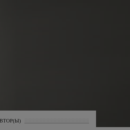
ВТОР(Ы)