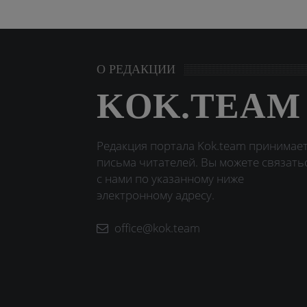
О РЕДАКЦИИ
KOK.TEAM
Редакция портала Kok.team принимае
письма читателей. Вы можете связать
с нами по указанному ниже
электронному адресу.
office@kok.team