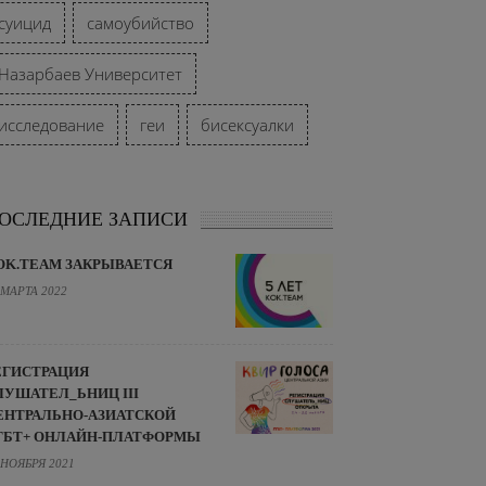
суицид
самоубийство
Назарбаев Университет
исследование
геи
бисексуалки
ОСЛЕДНИЕ ЗАПИСИ
OK.TEAM ЗАКРЫВАЕТСЯ
 МАРТА 2022
ЕГИСТРАЦИЯ
ЛУШАТЕЛ_ЬНИЦ III
ЕНТРАЛЬНО-АЗИАТСКОЙ
ГБТ+ ОНЛАЙН-ПЛАТФОРМЫ
 НОЯБРЯ 2021