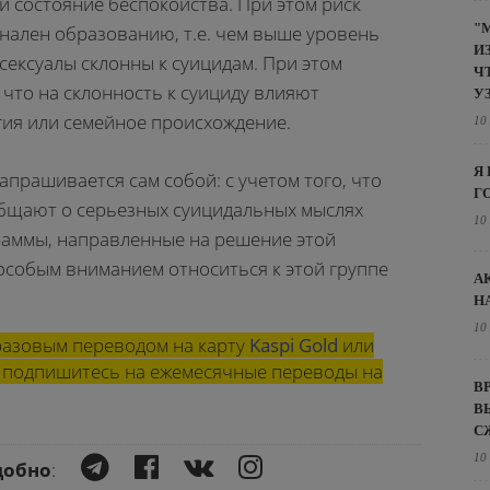
и состояние беспокойства. При этом риск
"
ален образованию, т.е. чем выше уровень
И
сексуалы склонны к суицидам. При этом
Ч
 что на склонность к суициду влияют
У
гия или семейное происхождение.
10
Я
прашивается сам собой: с учетом того, что
Г
общают о серьезных суицидальных мыслях
10
раммы, направленные на решение этой
 особым вниманием относиться к этой группе
А
Н
10
азовым переводом на карту
Kaspi Gold
или
ли подпишитесь на ежемесячные переводы на
В
В
С
10
добно
: