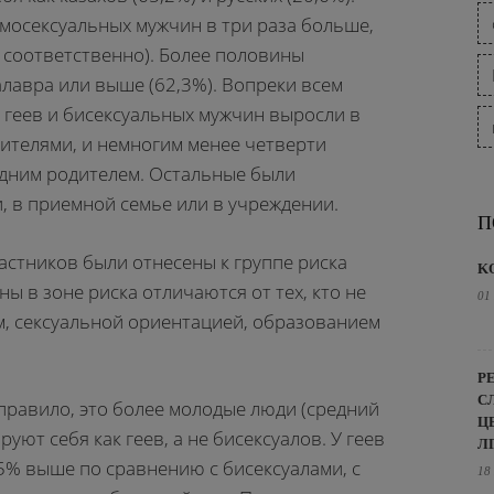
омосексуальных мужчин в три раза больше,
 соответственно). Более половины
лавра или выше (62,3%). Вопреки всем
 геев и бисексуальных мужчин выросли в
ителями, и немногим менее четверти
 одним родителем. Остальные были
, в приемной семье или в учреждении.
П
астников были отнесены к группе риска
K
 в зоне риска отличаются от тех, кто не
01
м, сексуальной ориентацией, образованием
Р
С
 правило, это более молодые люди (средний
Ц
уют себя как геев, а не бисексуалов. У геев
Л
5% выше по сравнению с бисексуалами, с
18