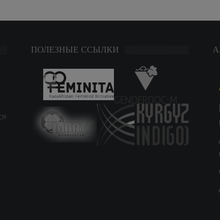
ПОЛЕЗНЫЕ ССЫЛКИ
А
т
ся
study czech