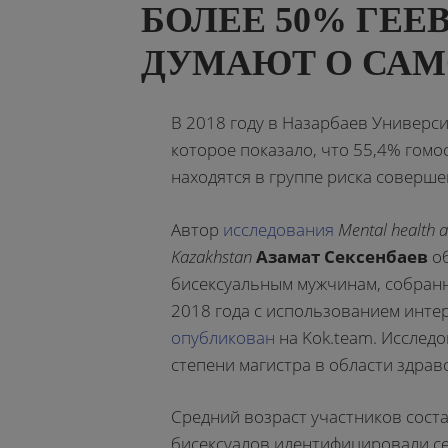
БОЛЕЕ 50% ГЕЕ
ДУМАЮТ О САМ
В 2018 году в Назарбаев Универс
которое показало, что 55,4% гом
находятся в группе риска соверше
Автор
исследования
Mental health 
Kazakhstan
Азамат Сексенбаев
об
бисексуальным мужчинам, собранны
2018 года с использованием интер
опубликован
на Kok.team. Исследо
степени магистра в области здрав
Средний возраст участников соста
бисексуалов идентифицировали себя