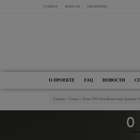
Перейти к основному содержанию
ГЛАВНАЯ
НОВОСТИ
БИБЛИОТЕКА
О ПРОЕКТЕ
FAQ
НОВОСТИ
С
Вы Здесь
Главная
»
Статьи
»
Более 50% Геев Казахстана Думают 