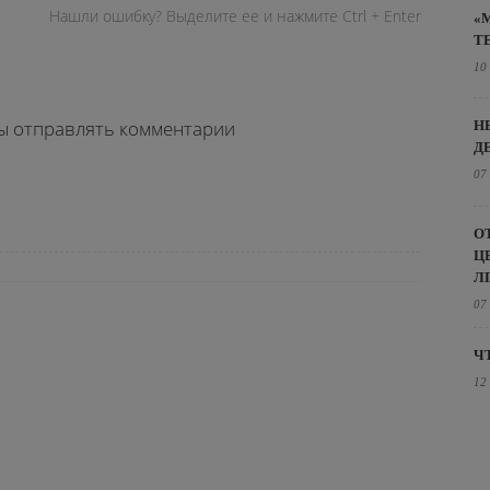
Нашли ошибку? Выделите ее и нажмите Ctrl + Enter
«
Т
10
бы отправлять комментарии
Н
Д
07
О
Ц
Л
07
Ч
12