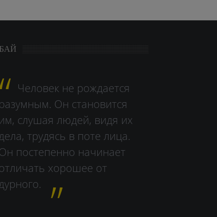
БАЙ
Человек не рождается
разумным. Он становится
им, слушая людей, видя их
дела, тру­дясь в поте лица.
Он постепенно начинает
отличать хорошее от
дурного.