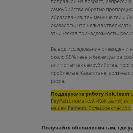
поправкой на возраст, депрессию 
самоубийства обратно пропорцион
образования, тем меньше геи и би
оказалось, что нельзя утверждать,
этническая принадлежность, рели
Вывод исследования очевиден и на
около 55% геев и бисексуалов со
или попытках самоубийства, прог
проблемы в Казахстане, должны с
риска.
Поддержите работу Kok.team
р
PayPal
(с пометкой «Kok.team») и
нашем
Patreon
. Большое спасибо!
Получайте обновления там, где у