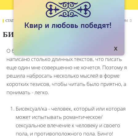
СТАТЬИ
22 СЕНТЯБРЯ 2018
7084

БИ: НЕ ТОЛЬКО ТАНЕЦ
О бисексуальности, бисексуалках и бисексуалах
написано столько длинных текстов, что писать
еще один мне совершенно не хочется. Поэтому я
решила набросать несколько мыслей в форме
коротких тезисов, чтобы читать было приятно, а
понимать - легко.
Бисексуал/ка - человек, который или которая
может испытывать романтическое/
сексуальное влечение к человеку и своего
пола, и противоположного пола. Бинго!