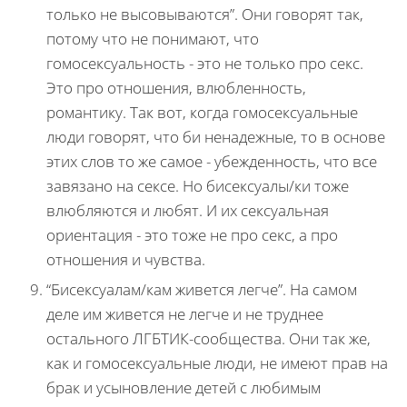
только не высовываются”. Они говорят так,
потому что не понимают, что
гомосексуальность - это не только про секс.
Это про отношения, влюбленность,
романтику. Так вот, когда гомосексуальные
люди говорят, что би ненадежные, то в основе
этих слов то же самое - убежденность, что все
завязано на сексе. Но бисексуалы/ки тоже
влюбляются и любят. И их сексуальная
ориентация - это тоже не про секс, а про
отношения и чувства.
“Бисексуалам/кам живется легче”. На самом
деле им живется не легче и не труднее
остального ЛГБТИК-сообщества. Они так же,
как и гомосексуальные люди, не имеют прав на
брак и усыновление детей с любимым