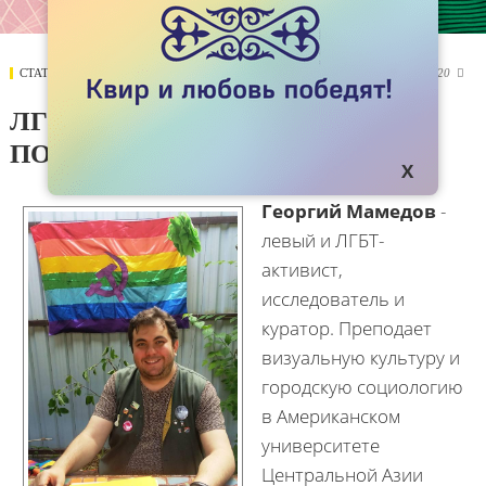
СТАТЬИ
08 НОЯБРЯ 2018
5920

ЛГБТ-ИДЕНТИЧНОСТЬ – ЭТО
ПОЛИТИЧЕСКИЙ ВЫБОР
Георгий Мамедов
-
левый и ЛГБТ-
активист,
исследователь и
куратор. Преподает
визуальную культуру и
городскую социологию
в Американском
университете
Центральной Азии