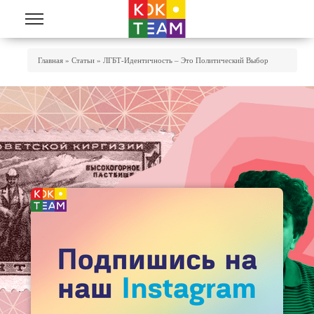
Перейти к основному содержанию
Вы Здесь
Главная
»
Статьи
»
ЛГБТ-Идентичность – Это Политический Выбор