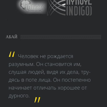
study czech
АБАЙ
Человек не рождается
разумным. Он становится им,
слушая людей, видя их дела, тру­
дясь в поте лица. Он постепенно
начинает отличать хорошее от
дурного.