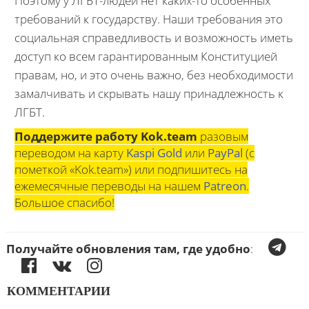
Поэтому у ЛГБТ-людей нет каких-то особенных
требований к государству. Наши требования это
социальная справедливость и возможность иметь
доступ ко всем гарантированным Конституцией
правам, но, и это очень важно, без необходимости
замалчивать и скрывать нашу принадлежность к
ЛГБТ.
Поддержите работу Kok.team
разовым
переводом на карту
Kaspi Gold
или
PayPal
(с
пометкой «Kok.team») или подпишитесь на
ежемесячные переводы на нашем
Patreon
.
Большое спасибо!
Получайте обновления там, где удобно
:
КОММЕНТАРИИ