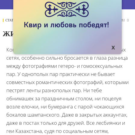
СТАТЬИ
02 ЯНВАРЯ 2019
2481

ЖИЗНЬ ЗА КАДРОМ
Когда листаешь новогоднюю ленту в социальных
сетях, особенно сильно бросается в глаза разница
между фотографиями гетеро- и гомосексуальных
пар. У однополых пар практически не бывает
совместных романтических фотографий, которыми
пестрят ленты разнополых пар. Ни тебе
обнимашек за праздничным столом, ни поцелуя
возле елочки, ни бумеранга с парой чокающихся
бокалов шампанского. Даже в закрытых аккаунтах,
даже в постах только для друзей. Все лесбиянки и
геи Казахстана, судя по социальным сетям,