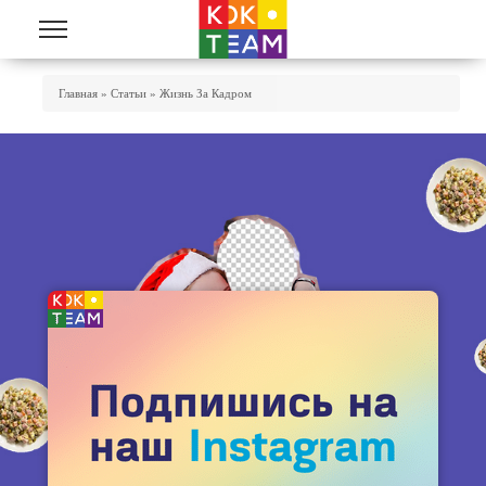
Перейти к основному содержанию
Вы Здесь
Главная
»
Статьи
»
Жизнь За Кадром