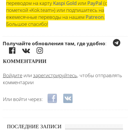
переводом на карту
Kaspi Gold
или
PayPal
(с
пометкой «Kok.team») или подпишитесь на
ежемесячные переводы на нашем
Patreon
.
Большое спасибо!
Получайте обновления там, где удобно
:
КОММЕНТАРИИ
Войдите
или
зарегистрируйтесь
, чтобы отправлять
комментарии
Login with Facebook
Login with ВКонтакте
Или войти через:
ПОСЛЕДНИЕ ЗАПИСИ