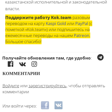
казахстанской исполнительной и законодательной
власти.
Поддержите работу Kok.team
разовым
переводом на карту
Kaspi Gold
или
PayPal
(с
пометкой «Kok.team») или подпишитесь на
ежемесячные переводы на нашем
Patreon
.
Большое спасибо!
Получайте обновления там, где удобно
:
КОММЕНТАРИИ
Войдите
или
зарегистрируйтесь
, чтобы отправлять
комментарии
Login with Facebook
Login with ВКонтакте
Или войти через: