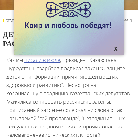
СТАТЬИ
16 ЯНВАРЯ 2019
5744

ДЕТЯМ КАЗАХСТАНА МОЖНО
РАССКАЗЫВАТЬ ОБ ЛГБТ
Как мы
писали в июле
, президент Казахстана
Нурсултан Назарбаев подписал закон “О защите
детей от информации, причиняющей вред их
здоровью и развитию”. Несмотря на
колониальную традицию казахстанских депутатов
Мажилиса копировать российские законы,
подписанный закон не содержал ни слова о так
называемой “гей-пропаганде”, “нетрадиционных
сексуальных предпочтениях” и прочих опасных
человеконенавистнических глупостей.