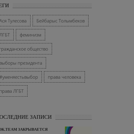
ЕГИ
Ася Тулесова
Бейбарыс Толымбеков
ЛГБТ
феминизм
гражданское общество
выборы президента
#уменяестьвыбор
права человека
права ЛГБТ
ОСЛЕДНИЕ ЗАПИСИ
OK.TEAM ЗАКРЫВАЕТСЯ