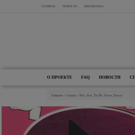
Перейти к основному содержанию
ГЛАВНАЯ
НОВОСТИ
БИБЛИОТЕКА
О ПРОЕКТЕ
FAQ
НОВОСТИ
С
Вы Здесь
Главная
»
Статьи
»
Нет, Ася, Ты Не Элтон Джон!