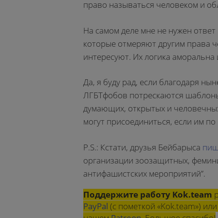
право называться человеком и о
На самом деле мне не нужен ответ 
которые отмеряют другим права че
интересуют. Их логика аморальна 
Да, я буду рад, если благодаря н
ЛГБТфобов потрескаются шаблоны
думающих, открытых и человечных 
могут присоединиться, если им по 
P.S.: Кстати, друзья Бейбарыса
пиш
организации зоозащитных, феминис
антифашистских мероприятий”.
Поддержите работу Kok.team
р
PayPal
(с пометкой «Kok.team») и
нашем
Patreon
. Большое спасибо!