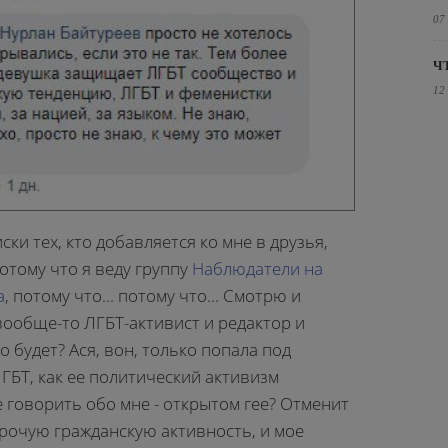
07
Ч
12
ски тех, кто добавляется ко мне в друзья,
отому что я веду группу
Наблюдатели на
а
, потому что... потому что... Смотрю и
вообще-то ЛГБТ-активист и редактор и
о будет? Ася, вон, только попала под
ГБТ, как ее политический активизм
е говорить обо мне - открытом гее? Отменит
и прочую гражданскую активность, и мое