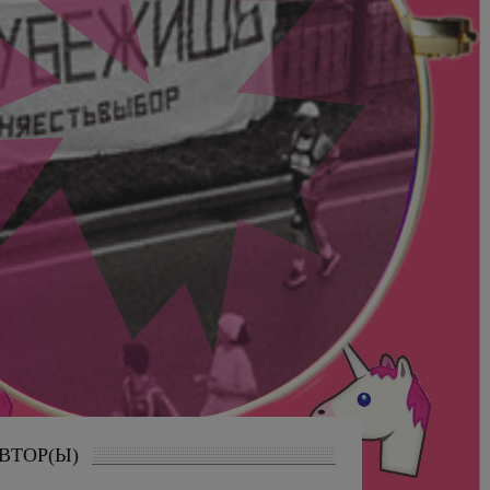
ВТОР(Ы)