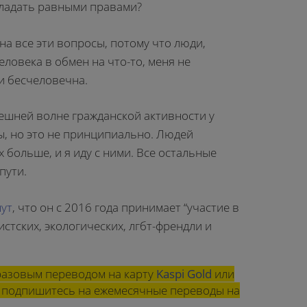
бладать равными правами?
на все эти вопросы, потому что люди,
ловека в обмен на что-то, меня не
и бесчеловечна.
ынешней волне гражданской активности у
, но это не принципиально. Людей
больше, и я иду с ними. Все остальные
пути.
ут
, что он с 2016 года принимает “участие в
тских, экологических, лгбт-френдли и
азовым переводом на карту
Kaspi Gold
или
ли подпишитесь на ежемесячные переводы на