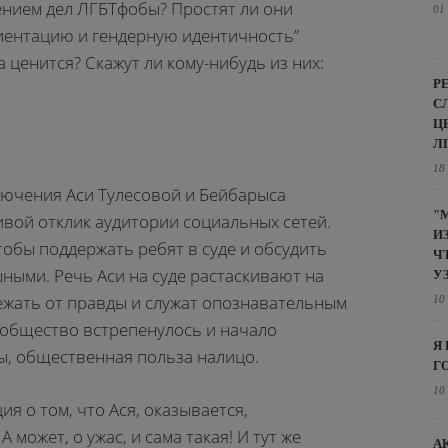
нием дел ЛГБТфобы? Простят ли они
01
иентацию и гендерную идентичность”
 ценится? Скажут ли кому-нибудь из них:
Р
С
Ц
Л
18
лючения Аси Тулесовой и Бейбарыса
"
ивой отклик аудитории социальных сетей.
И
тобы поддержать ребят в суде и обсудить
Ч
ными. Речь Аси на суде растаскивают на
У
ежать от правды и служат опознавательным
10
 общество встрепенулось и начало
Я
ы, общественная польза налицо.
Г
10
я о том, что Ася, оказывается,
может, о ужас, и сама такая! И тут же
А