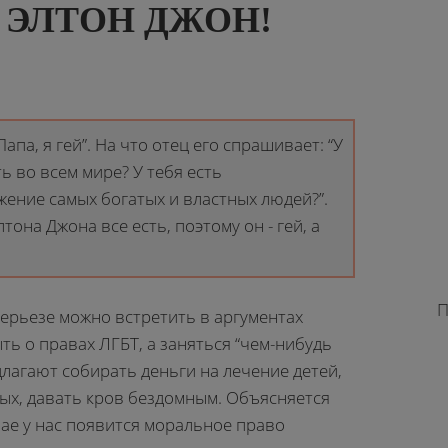
Е ЭЛТОН ДЖОН!
апа, я гей”. На что отец его спрашивает: “У
ь во всем мире? У тебя есть
ение самых богатых и властных людей?”.
Элтона Джона все есть, поэтому он - гей, а
П
серьезе можно встретить в аргументах
ь о правах ЛГБТ, а заняться “чем-нибудь
лагают собирать деньги на лечение детей,
тых, давать кров бездомным. Объясняется
учае у нас появится моральное право