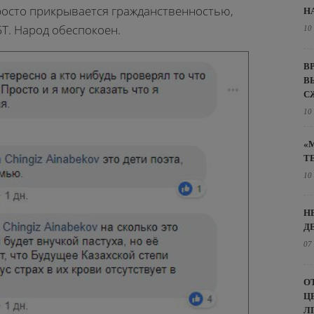
росто прикрывается гражданственностью,
Н
Т. Народ обеспокоен.
10
В
В
С
10
«
Т
10
Н
Д
07
О
Ц
Л