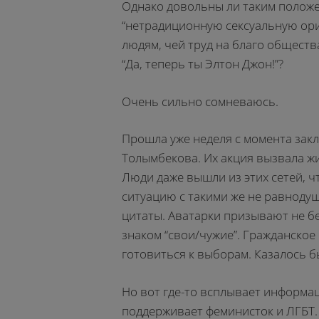
Однако довольны ли таким положе
“нетрадиционную сексуальную ор
людям, чей труд на благо общества
“Да, теперь ты Элтон Джон!”?
Очень сильно сомневаюсь.
Прошла уже неделя с момента зак
Толымбекова. Их акция вызвала ж
Люди даже вышли из этих сетей, ч
ситуацию с такими же не равнодуш
цитаты. Аватарки призывают не б
знаком “свои/чужие”. Гражданское
готовиться к выборам. Казалось б
Но вот где-то всплывает информаци
поддерживает феминисток и ЛГБТ. А 