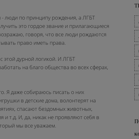
Т
 - люди по принципу рождения, а ЛГБТ
олучить это гордое звание и прилагающиеся
возражаю, говоря, что все люди рождаются
тывать право иметь права.
с этой дурной логикой. И ЛГБТ
аботать на благо общества во всех сферах,
го. Я даже собираюсь писать о них
игрушки в детские дома, волонтерят на
ятиях, спасают бездомных животных,
и т.д. И, да, никак не проявляют себя в
П
оторый мы все уважаем.
K