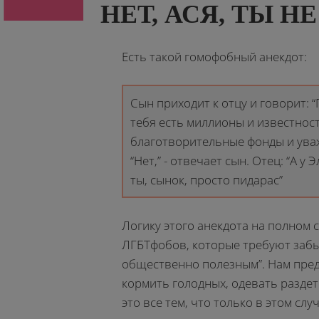
НЕТ, АСЯ, ТЫ Н
Есть такой гомофобный анекдот:
Сын приходит к отцу и говорит: “П
тебя есть миллионы и известност
благотворительные фонды и уваж
“Нет,” - отвечает сын. Отец: “А у 
ты, сынок, просто пидарас”
Логику этого анекдота на полном 
ЛГБТфобов, которые требуют забыт
общественно полезным”. Нам пред
кормить голодных, одевать разде
это все тем, что только в этом сл