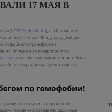
ВАЛИ 17 МАЯ В
ости (
LGBT Pride Month
), а в Казахстане
ии прошли 17 мая в Международный день
ей, бифобией и трансфобией
фии и описание этих мероприятий.
а назад
вся известная нам активность была
 а сейчас география праздника заметно
бегом по гомофобии!
устроили автопробег, соединивший
Т
каждом городе они раздавали радужные