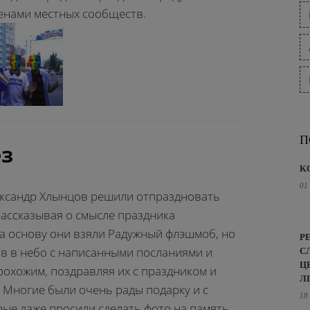
енами местных сообществ.
П
з
K
01
ександр
Хлынцов решили отпраздновать
рассказывая о смысле праздника
За основу они взяли Радужный флэшмоб, но
Р
в в небо с написанными посланиями и
С
Ц
рохожим, поздравляя их с праздником и
Л
. Многие были очень рады подарку и с
18
ые даже просили сделать фото на память.