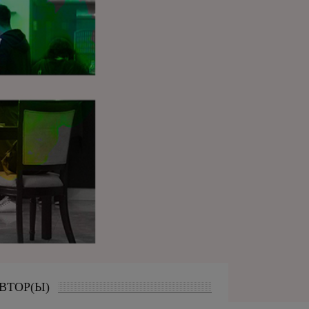
ВТОР(Ы)