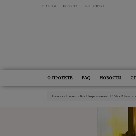
Перейти к основному содержанию
ГЛАВНАЯ
НОВОСТИ
БИБЛИОТЕКА
О ПРОЕКТЕ
FAQ
НОВОСТИ
С
Вы Здесь
Главная
»
Статьи
»
Как Отпраздновали 17 Мая В Казахст