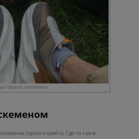
рк Первого президента
Оскеменом
окорение горного хребта. Где-то там в