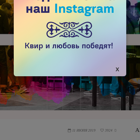
А
11 ИЮНЯ 2019
3924
