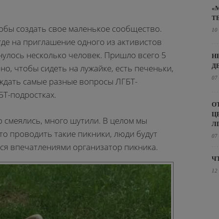
«
Т
тобы создать свое маленькое сообщество.
10
где на приглашение одного из активистов
нулось несколько человек. Пришло всего 5
Н
Д
но, чтобы сидеть на лужайке, есть
печеньки,
07
уждать самые разные вопросы ЛГБТ-
БТ-подростках.
О
Ц
о смеялись, много шутили. В целом мы
Л
сто проводить такие пикники, люди будут
07
лся впечатлениями организатор пикника.
Ч
12