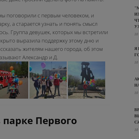
"
И
а мы поговорили с первым человеком, и
Ч
арку, а старается узнать и понять смысл
У
ось. Группа девушек, которых мы встретили
10
ткрыто выразила поддержку этому дню и
ассказать жителям нашего города, об этом
Я
Г
сказывают Александр и Д.
10
А
Н
10
В
В
 парке Первого
С
10