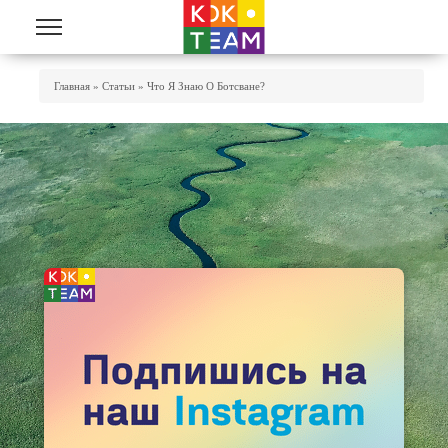
Перейти к основному содержанию
Вы Здесь
Главная
»
Статьи
»
Что Я Знаю О Ботсване?