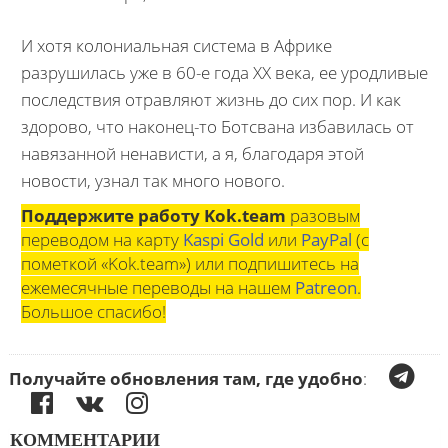
И хотя колониальная система в Африке
разрушилась уже в 60-е года XX века, ее уродливые
последствия отравляют жизнь до сих пор. И как
здорово, что наконец-то Ботсвана избавилась от
навязанной ненависти, а я, благодаря этой
новости, узнал так много нового.
Поддержите работу Kok.team
разовым
переводом на карту
Kaspi Gold
или
PayPal
(с
пометкой «Kok.team») или подпишитесь на
ежемесячные переводы на нашем
Patreon
.
Большое спасибо!
Получайте обновления там, где удобно
:
КОММЕНТАРИИ