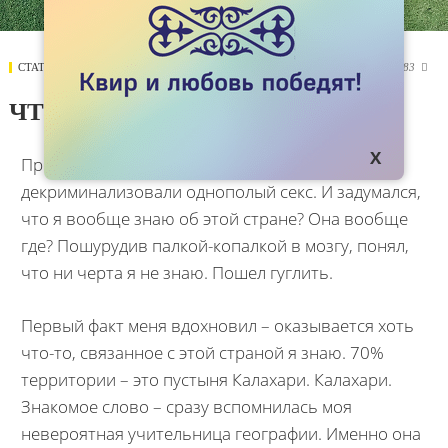
СТАТЬИ
13 ИЮНЯ 2019
2983

ЧТО Я ЗНАЮ О БОТСВАНЕ?
Прочел недавно новость том, что в Ботсване
декриминализовали однополый секс. И задумался,
что я вообще знаю об этой стране? Она вообще
где? Пошурудив палкой-копалкой в мозгу, понял,
что ни черта я не знаю. Пошел гуглить.
Первый факт меня вдохновил – оказывается хоть
что-то, связанное с этой страной я знаю. 70%
территории – это пустыня Калахари. Калахари.
Знакомое слово – сразу вспомнилась моя
невероятная учительница географии. Именно она