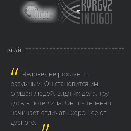
study czech
АБАЙ
Человек не рождается
разумным. Он становится им,
слушая людей, видя их дела, тру­
дясь в поте лица. Он постепенно
начинает отличать хорошее от
дурного.