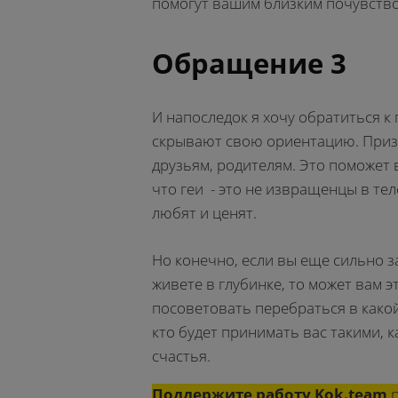
помогут вашим близким почувство
Обращение 3
И напоследок я хочу обратиться к 
скрывают свою ориентацию. Приз
друзьям, родителям. Это поможет 
что геи - это не извращенцы в те
любят и ценят.
Но конечно, если вы еще сильно з
живете в глубинке, то может вам э
посоветовать перебраться в какой
кто будет принимать вас такими, к
счастья.
Поддержите работу Kok.team
р