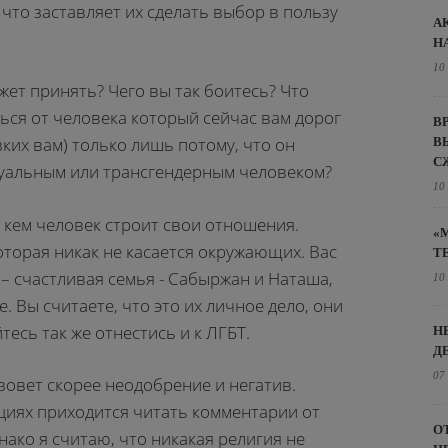
 что заставляет их сделать выбор в пользу
А
Н
10
жет принять? Чего вы так боитесь? Что
ься от человека который сейчас вам дорог
В
зких вам) только лишь потому, что он
В
С
ксуальным или трансгендерным человеком?
10
с кем человек строит свои отношения.
«
которая никак не касается окружающих. Вас
Т
 – счастливая семья - Сабыржан и Наташа,
10
 Вы считаете, что это их личное дело, они
йтесь так же отнестись и к ЛГБТ.
Н
Д
07
зовет скорее неодобрение и негатив.
циях приходится читать комментарии от
О
ако я считаю, что никакая религия не