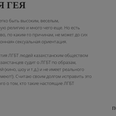
Я ГЕЯ
легко быть высоким, веселым,
ую религию и много чего еще. Но есть
во, по каким-то причинам, не может до сих
ионная» сексуальная ориентация.
ятия ЛГБТ людей казахстанским обществом
азахстанцев судит о ЛГБТ по образам,
(кино, шоу и т.д.) и не имеет реального
меют!). Считаю своим долгом исправить это
го о том, кто такие настоящие ЛГБТ
П