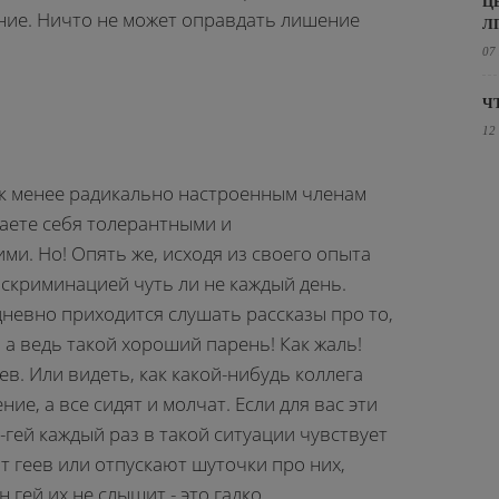
Ц
ние. Ничто не может оправдать лишение
Л
07
Ч
12
я к менее радикально настроенным членам
аете себя толерантными и
. Но! Опять же, исходя из своего опыта
дискриминацией чуть ли не каждый день.
едневно приходится слушать рассказы про то,
, а ведь такой хороший парень! Как жаль!
в. Или видеть, как какой-нибудь коллега
е, а все сидят и молчат. Если для вас эти
-гей каждый раз в такой ситуации чувствует
т геев или отпускают шуточки про них,
 гей их не слышит - это гадко.