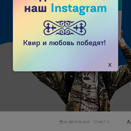
А
05 АВГУСТА 2019
6617
