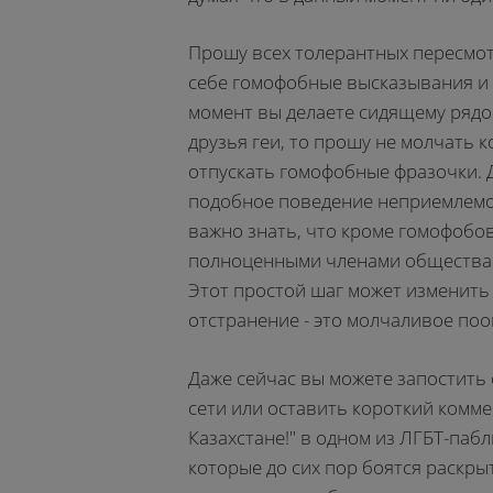
Прошу всех толерантных пересмот
себе гомофобные высказывания и ш
момент вы делаете сидящему рядом
друзья геи, то прошу не молчать к
отпускать гомофобные фразочки. Д
подобное поведение неприемлемо и
важно знать, что кроме гомофобов 
полноценными членами общества.
Этот простой шаг может изменить
отстранение - это молчаливое по
Даже сейчас вы можете запостить 
сети или оставить короткий комме
Казахстане!" в одном из ЛГБТ-паб
которые до сих пор боятся раскры