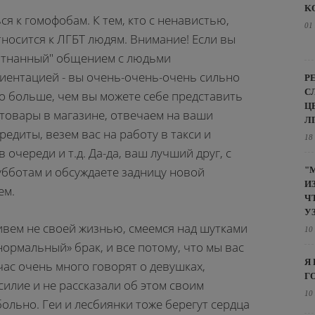
K
ся к гомофобам. К тем, кто с ненавистью,
01
носится к ЛГБТ людям. Внимание! Если вы
апятнанный" общением с людьми
иентацией - вы очень-очень-очень сильно
Р
С
о больше, чем вы можете себе представить
Ц
 товары в магазине, отвечаем на ваши
Л
редиты, везем вас на работу в такси и
18
 очереди и т.д. Да-да, ваш лучший друг, с
убботам и обсуждаете задницу новой
"
И
ем.
Ч
У
ивем не своей жизнью, смеемся над шутками
10
нормальный» брак, и все потому, что мы вас
Я
час очень много говорят о девушках,
Г
илие и не рассказали об этом своим
10
больно. Геи и лесбиянки тоже берегут сердца