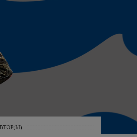
ВТОР(Ы)