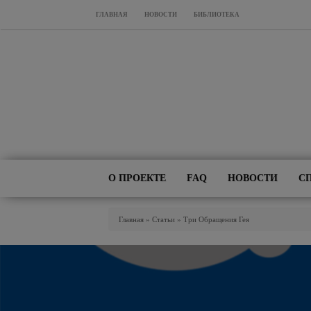
Перейти к основному содержанию
ГЛАВНАЯ
НОВОСТИ
БИБЛИОТЕКА
О ПРОЕКТЕ
FAQ
НОВОСТИ
С
Вы Здесь
Главная
»
Статьи
»
Три Обращения Гея