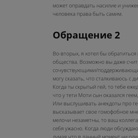
может оправдать насилие и униже
человека права быть самим.
Обращение 2
Во-вторых, я хотел бы обратитьс
общества. Возможно вы даже счит
сочувствующими/поддерживающими
могу сказать, что сталкиваюсь с 
Когда ты скрытый гей, то тебе еж
что у тети Моти сын оказался геем
Или выслушивать анекдоты про гее
высказывает свое гомофобное мнени
мелочи незаметны, то ваш коллега
себя ужасно. Когда люди обсуждаю
думая что в данный момент ни один