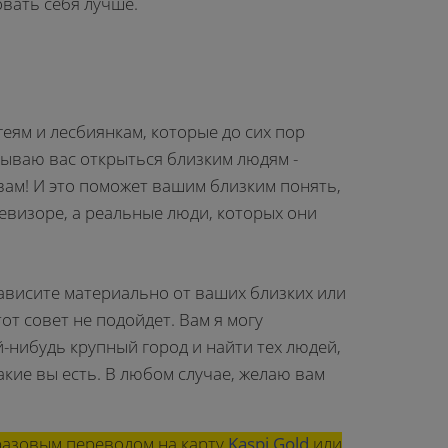
вать себя лучше.
геям и лесбиянкам, которые до сих пор
ываю вас открыться близким людям -
вам! И это поможет вашим близким понять,
левизоре, а реальные люди, которых они
ависите материально от ваших близких или
тот совет не подойдет. Вам я могу
-нибудь крупный город и найти тех людей,
акие вы есть. В любом случае, желаю вам
азовым переводом на карту
Kaspi Gold
или