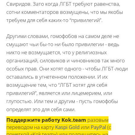
Свиридов. Зато когда ЛГБТ требуют равенства,
сотни комментаторов возмущены, что мы якобы
требуем для себя каких-то “привилегий”.
Другими словами, гомофобов на самом деле не
смущают чьи бы-то ни было привилегии - ведь
никто не возмущается, что у религиозных
организаций, силовиков и чиновников так много
особых прав. Они хотят одного - чтобы ЛГБТ-люди
оставались в угнетенном положении. И их
возмущение тем, что “ЛГБТ хотят для себя
привилегий”, является или лицемерием, или
глупостью. Или тем и другим - пусть гомофобы
определят это для себя сами.
Поддержите работу Kok.team
разовым
переводом на карту
Kaspi Gold
или
PayPal
(с
пометкой «Kok.team») или подпишитесь на