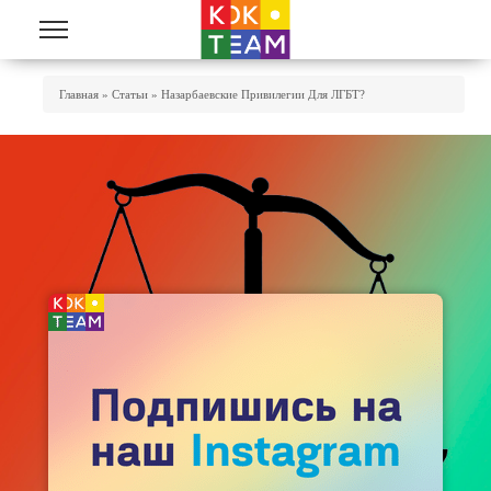
Перейти к основному содержанию
Вы Здесь
Главная
»
Статьи
»
Назарбаевские Привилегии Для ЛГБТ?