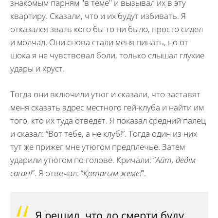
знакомым парням "в теме" и вызывал их в эту
квартиру. Сказали, что и их будут избивать. Я
отказался звать кого бы то ни было, просто сидел
и молчал. Они снова стали меня пинать, но от
шока я не чувствовал боли, только слышал глухие
удары и хруст.
Тогда они включили утюг и сказали, что заставят
меня сказать адрес местного гей-клуба и найти им
того, кто их туда отведет. Я показал средний палец
и сказал: “Вот тебе, а не клуб!”. Тогда один из них
тут же прижег мне утюгом предплечье. Затем
ударили утюгом по голове. Кричали: “
Айт, дедім
саған!
”. Я отвечал: “
Қотағым жеме!
”.
Я решил, что до смерти буду