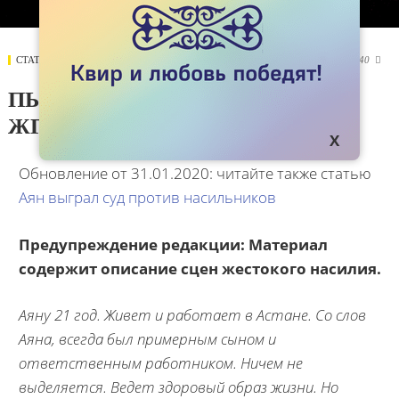
СТАТЬИ
25 СЕНТЯБРЯ 2019
59640

ПЫТКИ ГЕЯ В АСТАНЕ: “МЕНЯ
ЖГЛИ УТЮГОМ”
Обновление от 31.01.2020: читайте также статью
Аян выграл суд против насильников
Предупреждение редакции: Материал
содержит описание сцен жестокого насилия.
Аяну 21 год. Живет и работает в Астане. Со слов
Аяна, всегда был примерным сыном и
ответственным работником. Ничем не
выделяется. Ведет здоровый образ жизни. Но