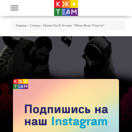
Перейти к основному содержанию
Вы Здесь
Главная
»
Статьи
»
Пытки Гея В Астане: “Меня Жгли Утюгом”