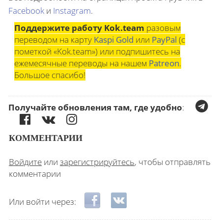
Facebook
и
Instagram
.
Поддержите работу Kok.team
разовым
переводом на карту
Kaspi Gold
или
PayPal
(с
пометкой «Kok.team») или подпишитесь на
ежемесячные переводы на нашем
Patreon
.
Большое спасибо!
Получайте обновления там, где удобно
:
КОММЕНТАРИИ
Войдите
или
зарегистрируйтесь
, чтобы отправлять
комментарии
Login with Facebook
Login with ВКонтакте
Или войти через: