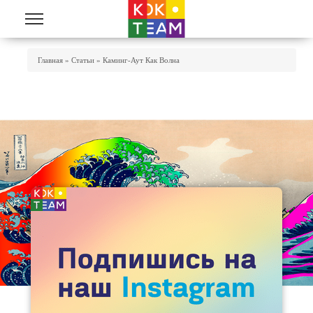
Перейти к основному содержанию
Вы Здесь
Главная
»
Статьи
»
Каминг-Аут Как Волна