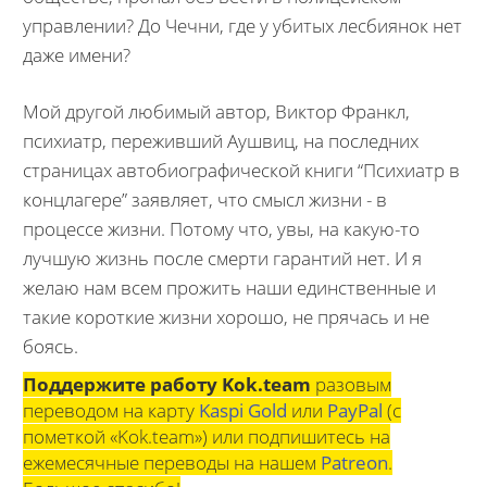
управлении? До Чечни, где у убитых лесбиянок нет
даже имени?
Мой другой любимый автор, Виктор Франкл,
психиатр, переживший Аушвиц, на последних
страницах автобиографической книги “Психиатр в
концлагере” заявляет, что смысл жизни - в
процессе жизни. Потому что, увы, на какую-то
лучшую жизнь после смерти гарантий нет. И я
желаю нам всем прожить наши единственные и
такие короткие жизни хорошо, не прячась и не
боясь.
Поддержите работу Kok.team
разовым
переводом на карту
Kaspi Gold
или
PayPal
(с
пометкой «Kok.team») или подпишитесь на
ежемесячные переводы на нашем
Patreon
.