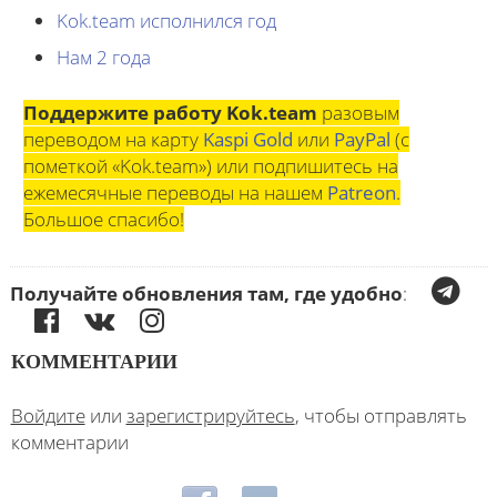
Kok.team исполнился год
Нам 2 года
Поддержите работу Kok.team
разовым
переводом на карту
Kaspi Gold
или
PayPal
(с
пометкой «Kok.team») или подпишитесь на
ежемесячные переводы на нашем
Patreon
.
Большое спасибо!
Получайте обновления там, где удобно
:
КОММЕНТАРИИ
Войдите
или
зарегистрируйтесь
, чтобы отправлять
комментарии