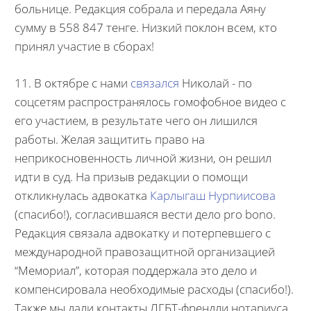
больнице. Редакция собрала и передала Аяну
сумму в 558 847 тенге. Низкий поклон всем, кто
принял участие в сборах!
11. В октябре с нами
связался
Николай - по
соцсетям распространялось гомофобное видео с
его участием, в результате чего он лишился
работы. Желая защитить право на
неприкосновенность личной жизни, он решил
идти в суд. На призыв редакции о помощи
откликнулась адвокатка
Карлыгаш Нурпиисова
(спасибо!), согласившаяся вести дело pro bono.
Редакция связала адвокатку и потерпевшего с
международной правозащитной организацией
“Мемориал”, которая поддержала это дело и
компенсировала необходимые расходы (спасибо!).
Также мы дали контакты ЛГБТ-френдли нотариуса,