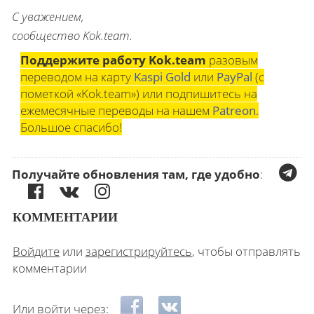
С уважением,
сообщество Kok.team.
Поддержите работу Kok.team
разовым
переводом на карту
Kaspi Gold
или
PayPal
(с
пометкой «Kok.team») или подпишитесь на
ежемесячные переводы на нашем
Patreon
.
Большое спасибо!
Получайте обновления там, где удобно
:
КОММЕНТАРИИ
Войдите
или
зарегистрируйтесь
, чтобы отправлять
комментарии
Login with Facebook
Login with ВКонтакте
Или войти через: