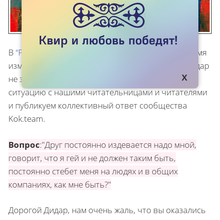
В
“Расскажи о беде”
пришел вопрос от Дидара (имя
изменено), над которым издевается его друг. Дидар
не знает, что с этим делать. Мы обсудили эту
ситуацию с нашими читательницами и читателями
и публикуем коллективный ответ сообщества
Kok.team.
Вопрос
:"Друг постоянно издевается надо мной,
говорит, что я гей и не должен таким быть,
постоянно стебет меня на людях и в общих
компаниях, как мне быть?"
Дорогой Дидар, нам очень жаль, что вы оказались