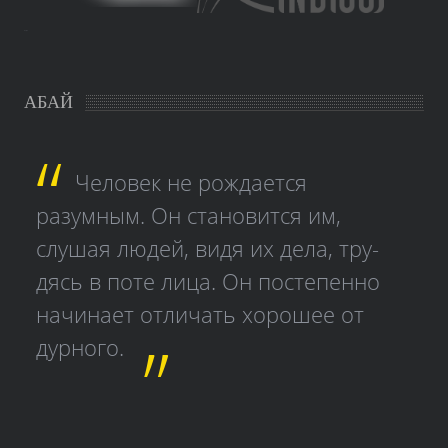
study czech
АБАЙ
Человек не рождается
разумным. Он становится им,
слушая людей, видя их дела, тру­
дясь в поте лица. Он постепенно
начинает отличать хорошее от
дурного.