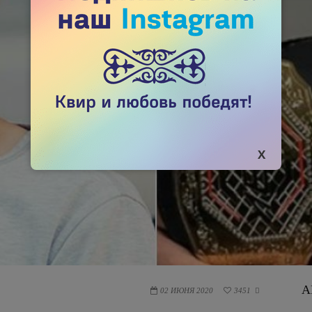
А
02 ИЮНЯ 2020
3451
