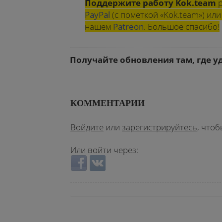
Поддержите работу Kok.team
р
PayPal
(с пометкой «Kok.team») и
нашем
Patreon
. Большое спасибо!
Получайте обновления там, где у
КОММЕНТАРИИ
Войдите
или
зарегистрируйтесь
, что
Или войти через:
Login with Facebook
Login with ВКонтакте