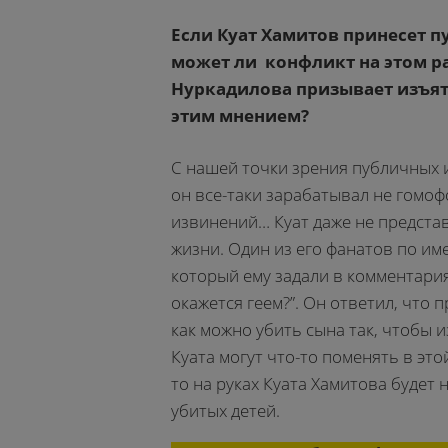
Если Куат Хамитов принесет п
может ли конфликт на этом р
Нуркадилова призывает изъять
этим мнением?
С нашей точки зрения публичных 
он все-таки зарабатывал не гомофо
извинений… Куат даже не представл
жизни. Один из его фанатов по им
который ему задали в комментариях
окажется геем?”. Он ответил, что п
как можно убить сына так, чтобы 
Куата могут что-то поменять в это
то на руках Куата Хамитова будет 
убитых детей.