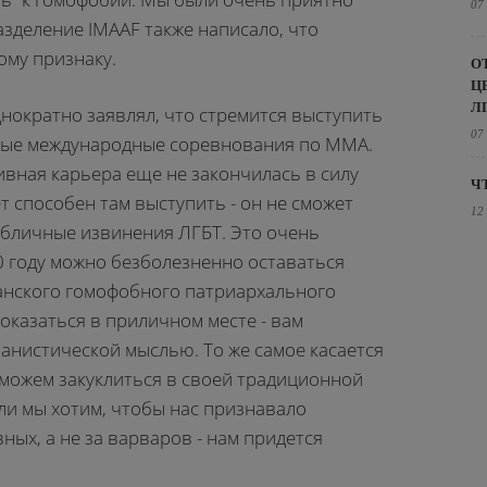
07
азделение IMAAF также написало, что
му признаку.
О
Ц
Л
днократно заявлял, что стремится выступить
07
жные международные соревнования по MMA.
ивная карьера еще не закончилась в силу
Ч
т способен там выступить - он не сможет
12
публичные извинения ЛГБТ. Это очень
0 году можно безболезненно оставаться
анского гомофобного патриархального
 оказаться в приличном месте - вам
анистической мыслью. То же самое касается
 можем закуклиться в своей традиционной
ли мы хотим, чтобы нас признавало
ых, а не за варваров - нам придется