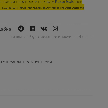
азовым переводом на карту
Kaspi Gold
или
ли подпишитесь на ежемесячные переводы на
добно
:
Нашли ошибку? Выделите ее и нажмите Ctrl + Enter
бы отправлять комментарии