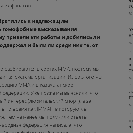
Я
и их фанатов.
Г
10
обратились к надлежащим
ть гомофобные высказывания
А
Н
ему привели эти работы и добились ли
10
поддержал и были ли среди них те, от
В
В
о разбираются в сортах ММА, поэтому мы
С
диная система организации. Из-за этого мы
10
ерацию ММА и в казахстанское
 федерации. Уже позже мы выяснили, что
«
Т
ый интерес (любительский спорт), а за
10
 в то время как IMMAF, в которую мы
я. Тем не менее мы получили ответы,
Н
ародная федерация написала, что
Д
ть” к гомофобии. Мы были очень приятно