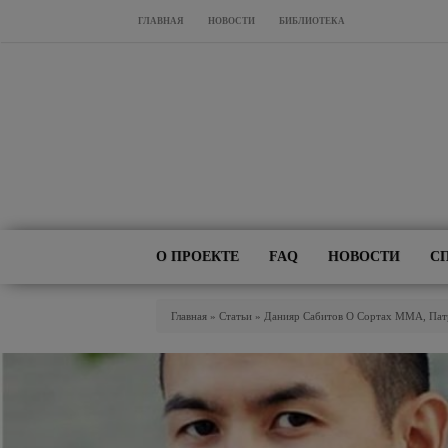
Перейти к основному содержанию
ГЛАВНАЯ
НОВОСТИ
БИБЛИОТЕКА
О ПРОЕКТЕ
FAQ
НОВОСТИ
С
Вы Здесь
Главная
»
Статьи
»
Данияр Сабитов О Сортах MMA, Пат