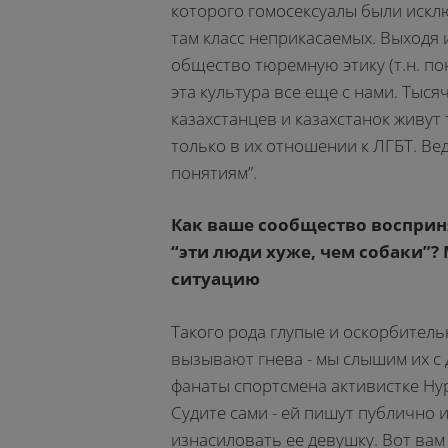
которого гомосексуалы были исклю
там класс неприкасаемых. Выходя 
общество тюремную этику (т.н. пон
эта культура все еще с нами. Тыс
казахстанцев и казахстанок живут т
только в их отношении к ЛГБТ. Вед
понятиям”.
Как ваше сообщество восприн
“эти люди хуже, чем собаки”
ситуацию
Такого рода глупые и оскорбитель
вызывают гнева - мы слышим их с 
фанаты спортсмена активистке Ну
Судите сами - ей пишут публично 
изнасиловать ее девушку. Вот вам