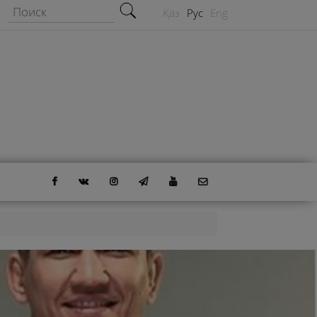
Форма поиска
Поиск
Қаз
Рус
Eng