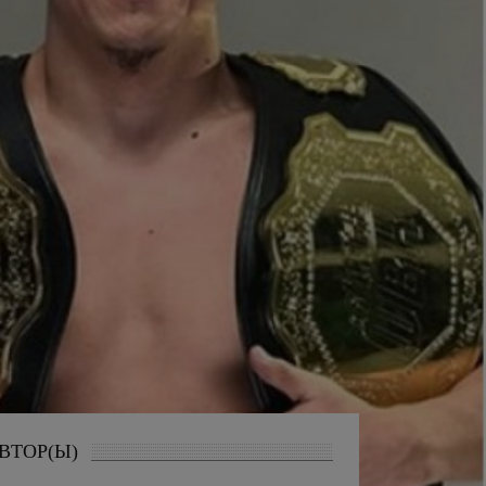
ВТОР(Ы)