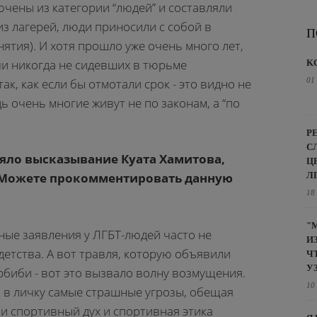
чены из категории “людей” и составляли
из лагерей, люди приносили с собой в
П
ятия). И хотя прошло уже очень много лет,
ячи никогда не сидевших в тюрьме
K
ак, как если бы отмотали срок - это видно не
01
ь очень многие живут не по законам, а “по
Р
С
яло высказывание Куата Хамитова,
Ц
Л
? Можете прокомментировать данную
18
"
ные заявления у ЛГБТ-людей часто не
И
детства. А вот травля, которую объявили
Ч
У
рбиби - вот это вызвало волну возмущения.
10
и в личку самые страшные угрозы, обещая
 и спортивный дух и спортивная этика