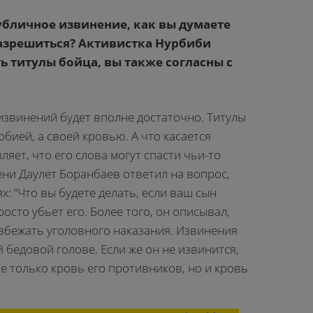
убличное извинение, как вы думаете
азрешиться? Активистка Нурбиби
 титулы бойца, вы также согласны с
извинений будет вполне достаточно. Титулы
бией, а своей кровью. А что касается
яет, что его слова могут спасти чьи-то
ени Даулет Боранбаев ответил на вопрос,
: “Что вы будете делать, если ваш сын
росто убьет его. Более того, он описывал,
избежать уголовного наказания. Извинения
й бедовой голове. Если же он не извинится,
не только кровь его противников, но и кровь