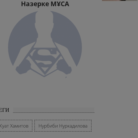
Назерке МҰСА
ЕГИ
Куат Хамитов
Нурбиби Нуркадилова