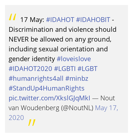
17 May:
#IDAHOT
#IDAHOBIT
-
Discrimination and violence should
NEVER be allowed on any ground,
including sexual orientation and
gender identity
#loveislove
#IDAHOT2020
#LGBTI
#LGBT
#humanrights4all
#minbz
#StandUp4HumanRights
pic.twitter.com/XkslGJqMkI
— Nout
van Woudenberg (@NoutNL)
May 17,
2020