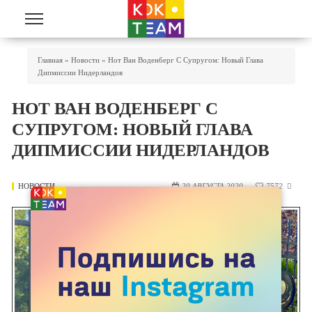
Перейти к основному содержанию
Вы Здесь
Главная
»
Новости
»
Нот Ван Воденберг С Супругом: Новый Глава
Дипмиссии Нидерландов
НОТ ВАН ВОДЕНБЕРГ С
СУПРУГОМ: НОВЫЙ ГЛАВА
ДИПМИССИИ НИДЕРЛАНДОВ
НОВОСТИ
20 АВГУСТА 2020
7572
