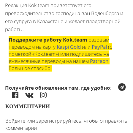
Редакция Kok.team приветствует его
превосходительство господина ван Воденберга и
его супруга в Казахстане и желает плодотворной
работы.
Поддержите работу Kok.team
разовым
переводом на карту
Kaspi Gold
или
PayPal
(с
пометкой «Kok.team») или подпишитесь на
ежемесячные переводы на нашем
Patreon
.
Большое спасибо!
Получайте обновления там, где удобно
:
КОММЕНТАРИИ
Войдите
или
зарегистрируйтесь
, чтобы отправлять
комментарии