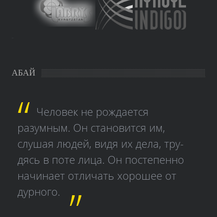
study czech
АБАЙ
Человек не рождается
разумным. Он становится им,
слушая людей, видя их дела, тру­
дясь в поте лица. Он постепенно
начинает отличать хорошее от
дурного.