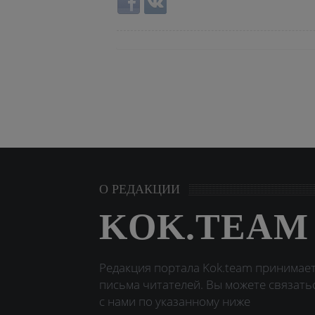
О РЕДАКЦИИ
KOK.TEAM
Редакция портала Kok.team принимае
письма читателей. Вы можете связать
с нами по указанному ниже