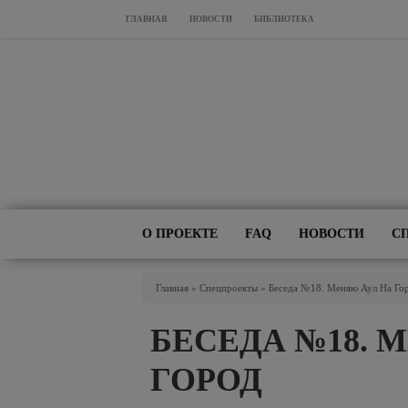
Перейти к основному содержанию
ГЛАВНАЯ
НОВОСТИ
БИБЛИОТЕКА
О ПРОЕКТЕ
FAQ
НОВОСТИ
С
Вы Здесь
Главная
»
Спецпроекты
»
Беседа №18. Меняю Аул На Го
БЕСЕДА №18. 
ГОРОД