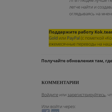
ЛГБТ-людям лучше пе
легче найти и создав
оглядываясь на мнен
Поддержите работу Kok.te
Gold
или
PayPal
(с пометкой «Ko
ежемесячные переводы на на
Получайте обновления там, гд
КОММЕНТАРИИ
Войдите
или
зарегистрируйтесь
, 
Или войти через:
Login with Facebook
Login with ВКонтакте