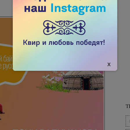
01 СЕНТЯБРЯ 2020
1326

Т