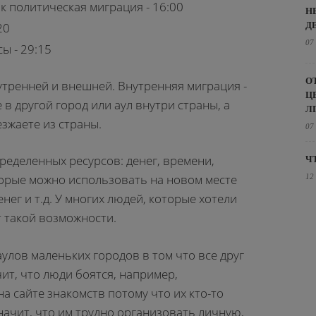
к политическая миграция - 16:00
Н
Д
20
07
ы - 29:15
О
тренней и внешней. Внутренняя миграция -
Ц
 в другой город или аул внутри страны, а
Л
езжаете из страны.
07
ределенных ресурсов: денег, времени,
Ч
торые можно использовать на новом месте
12
нег и т.д. У многих людей, которые хотели
т такой возможности.
улов маленьких городов в том что все друг
чит, что люди боятся, например,
а сайте знакомств потому что их кто-то
начит, что им трудно организовать личную,