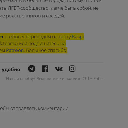
реезжать в большие города, потому что там
ать ЛГБТ-сообщество, легче быть собой, не
ие родственников и соседей.
am
разовым переводом на карту
Kaspi
k.team») или подпишитесь на
шем
Patreon
. Большое спасибо!
е удобно
:
Нашли ошибку? Выделите ее и нажмите Ctrl + Enter
чтобы отправлять комментарии