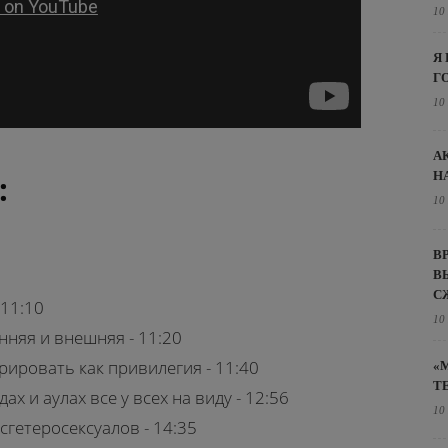
10
Я
Г
10
А
Н
:
10
В
В
С
 11:10
10
няя и внешняя - 11:20
ировать как привилегия - 11:40
«
Т
ах и аулах все у всех на виду - 12:56
10
исгетеросексуалов - 14:35