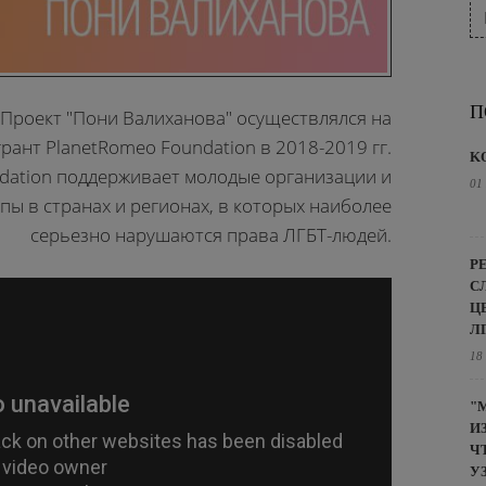
П
Проект "Пони Валиханова" осуществлялся на
грант PlanetRomeo Foundation в 2018-2019 гг.
K
dation поддерживает молодые организации и
01
ы в странах и регионах, в которых наиболее
серьезно нарушаются права ЛГБТ-людей.
Р
С
Ц
Л
18
"
И
Ч
У