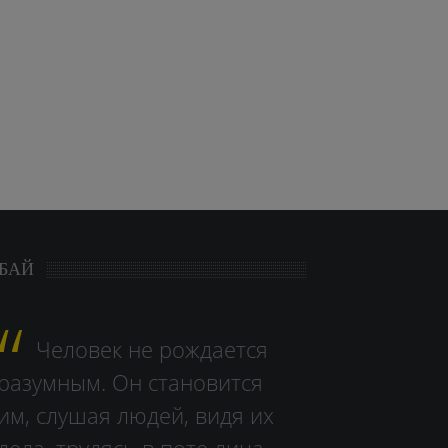
БАЙ
Человек не рождается
разумным. Он становится
им, слушая людей, видя их