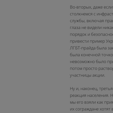
Во-вторых, даже если
столкнемся с инфрас
службы, включая пра
глаза не видели ник
порядок и безопасно
привести пример Укр
ЛГБТ-прайда была за
была конечной точко
невозможно было при
потом просто раствор
участницы акции.
Ну и, наконец, треть
реакция населения. 
мы его взяли как прим
их сограждане хотят