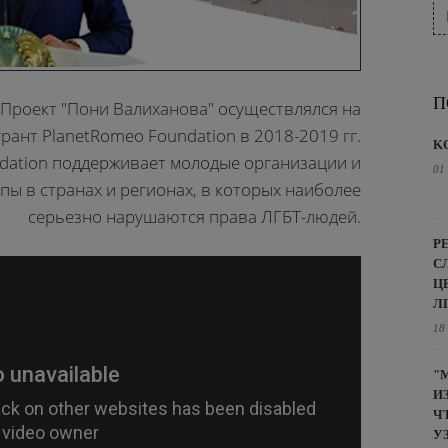
П
Проект "Пони Валиханова" осуществлялся на
грант PlanetRomeo Foundation в 2018-2019 гг.
K
dation поддерживает молодые организации и
01
ы в странах и регионах, в которых наиболее
серьезно нарушаются права ЛГБТ-людей.
Р
С
Ц
Л
18
"
И
Ч
У