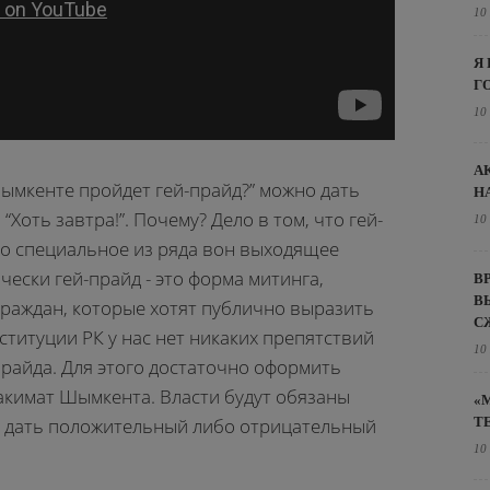
10
Я
Г
10
А
Шымкенте пройдет гей-прайд?” можно дать
Н
“Хоть завтра!”. Почему? Дело в том, что гей-
10
-то специальное из ряда вон выходящее
ески гей-прайд - это форма митинга,
В
В
граждан, которые хотят публично выразить
С
ституции РК у нас нет никаких препятствий
10
прайда. Для этого достаточно оформить
 акимат Шымкента. Власти будут обязаны
«
Т
и дать положительный либо отрицательный
10