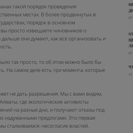
Н
транах такой порядок проведения
Д
твенных местах. В более продвинутых в
07
сударствах, порядок в основном
. вы просто извещаете чиновников о
О
 дальше они думают, как все организовать и
Ц
ость.
Л
07
было так просто, то об этом можно было бы
Ч
ь. На самом деле есть три момента, которые
12
ожет не дать разрешения. Мы с вами видим,
 Алматы, где экологические активисты
лений на разные дни, и получают отказы под
о надуманными предлогами. Это первая
мы сталкиваемся: несогласие властей.