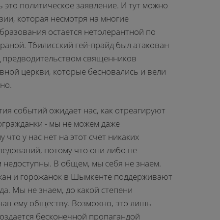
ь это политическое заявление. И тут можно
зии, которая несмотря на многие
бразования остается нетолерантной по
раной. Тбилисский гей-прайд был атакован
д предводительством священников
вной церкви, которые бесновались и вели
но.
тия событий ожидает нас, как отреагируют
огражданки - мы не можем даже
 что у нас нет на этот счет никаких
ледований, потому что они либо не
 недоступны. В общем, мы себя не знаем.
жан и горожанок в Шымкенте поддерживают
а. Мы не знаем, до какой степени
нашему обществу. Возможно, это лишь
создается бесконечной пропагандой