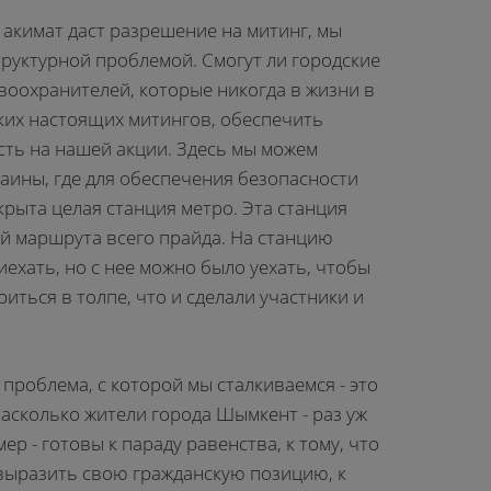
 акимат даст разрешение на митинг, мы
труктурной проблемой. Смогут ли городские
воохранителей, которые никогда в жизни в
аких настоящих митингов, обеспечить
сть на нашей акции. Здесь мы можем
аины, где для обеспечения безопасности
крыта целая станция метро. Эта станция
й маршрута всего прайда. На станцию
ехать, но с нее можно было уехать, чтобы
иться в толпе, что и сделали участники и
я проблема, с которой мы сталкиваемся - это
Насколько жители города Шымкент - раз уж
ер - готовы к параду равенства, к тому, что
 выразить свою гражданскую позицию, к