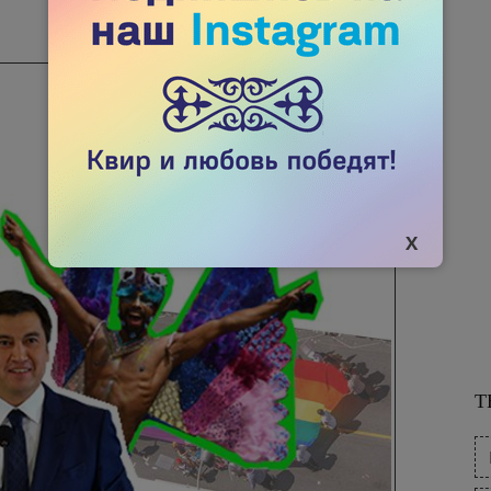
01 СЕНТЯБРЯ 2020
2695

Т