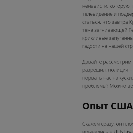
ненависти, которую 
телевидение и подд
статься, что завтра 
тема загнивающей Ге
крикливые запуганны
гадости на нашей стр
Давайте рассмотрим 
разрешил, полиция н
порвать нас на куски
проблемы? Можно вос
Опыт США:
Скажем сразу, он пло
врывались в ЛГБТ-ба