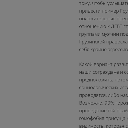
тому, чтобы услышат
привести пример Гру
положительные прео
отношению к ЛГБТ ст
группами мужчин по
Грузинской правосла
себя крайне агрессив
Какой вариант разви
наши сограждане и с
предположить, потому
социологических исс
проводятся, либо нам
Возможно, 90% горо
проведение гей-прайд
гомофобия присуща 
видимость, которая 