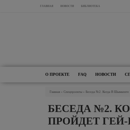
Перейти к основному содержанию
ГЛАВНАЯ
НОВОСТИ
БИБЛИОТЕКА
О ПРОЕКТЕ
FAQ
НОВОСТИ
С
Вы Здесь
Главная
»
Спецпроекты
»
Беседа №2. Когда В Шымкенте
БЕСЕДА №2. К
ПРОЙДЕТ ГЕЙ-