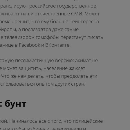
транслируют российское государственное
ерживают наши отечественные СМИ. Может
Кремль решит, что ему больше неинтересна
йропы, а послезавтра даже самые
е телевизором гомофобы перестанут писать
анице в Facebook и ВКонтакте.
самую пессимистичную версию: акимат не
е может защитить, население жаждет
. Что же нам делать, чтобы преодолеть эти
пользоваться опытом других стран.
 бунт
хой. Начиналось все с того, что полицейские
ры и клубы, избивали, задерживали и