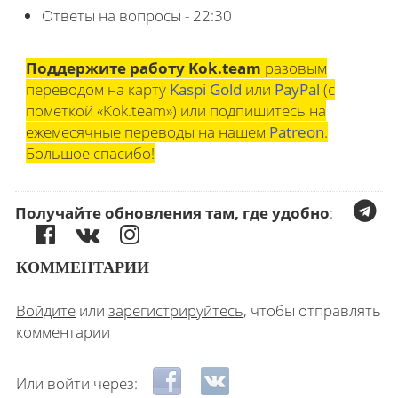
Ответы на вопросы - 22:30
Поддержите работу Kok.team
разовым
переводом на карту
Kaspi Gold
или
PayPal
(с
пометкой «Kok.team») или подпишитесь на
ежемесячные переводы на нашем
Patreon
.
Большое спасибо!
Получайте обновления там, где удобно
:
КОММЕНТАРИИ
Войдите
или
зарегистрируйтесь
, чтобы отправлять
комментарии
Login with Facebook
Login with ВКонтакте
Или войти через: