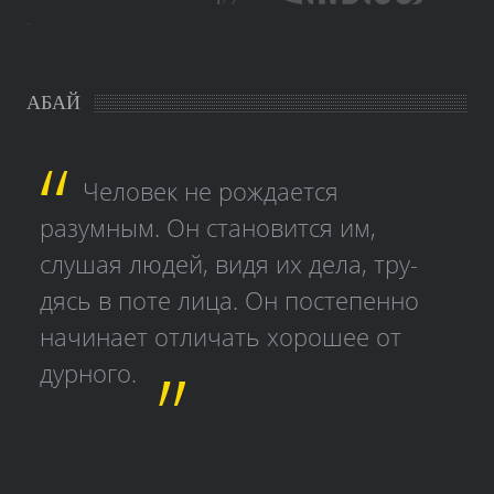
study czech
АБАЙ
Человек не рождается
разумным. Он становится им,
слушая людей, видя их дела, тру­
дясь в поте лица. Он постепенно
начинает отличать хорошее от
дурного.