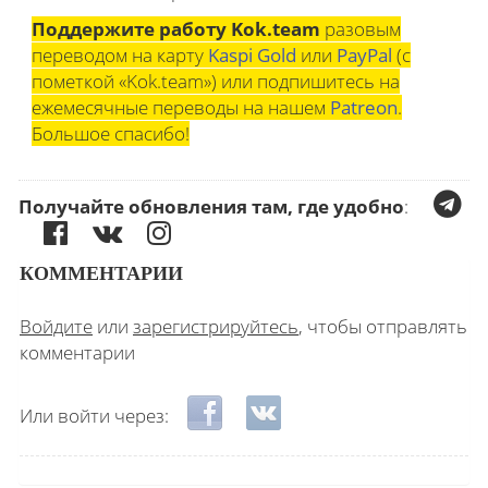
Поддержите работу Kok.team
разовым
переводом на карту
Kaspi Gold
или
PayPal
(с
пометкой «Kok.team») или подпишитесь на
ежемесячные переводы на нашем
Patreon
.
Большое спасибо!
Получайте обновления там, где удобно
:
КОММЕНТАРИИ
Войдите
или
зарегистрируйтесь
, чтобы отправлять
комментарии
Login with Facebook
Login with ВКонтакте
Или войти через: