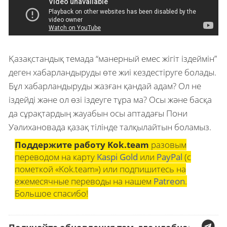
Қазақстандық темада “манерный емес жігіт іздеймін”
деген хабарландыруды өте жиі кездестіруге болады.
Бұл хабарландыруды жазған қандай адам? Ол не
іздейді және ол өзі іздеуге тұра ма? Осы және басқа
да сұрақтардың жауабын осы аптадағы Пони
Уәлихановада қазақ тілінде талқылайтын боламыз.
Поддержите работу Kok.team
разовым
переводом на карту
Kaspi Gold
или
PayPal
(с
пометкой «Kok.team») или подпишитесь на
ежемесячные переводы на нашем
Patreon
.
Большое спасибо!