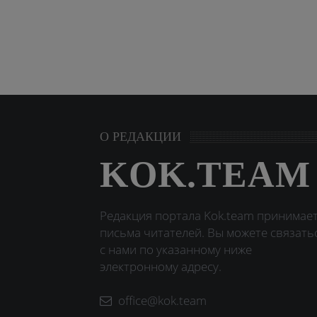
О РЕДАКЦИИ
KOK.TEAM
Редакция портала Kok.team принимае
письма читателей. Вы можете связать
с нами по указанному ниже
электронному адресу.
office@kok.team