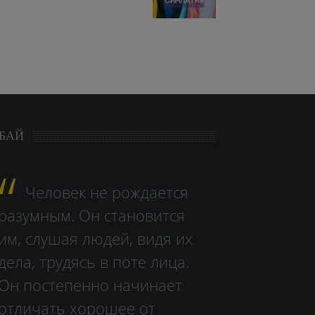
БАЙ
Человек не рождается
разумным. Он становится
им, слушая людей, видя их
дела, тру­дясь в поте лица.
Он постепенно начинает
отличать хорошее от