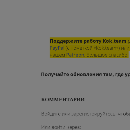
Поддержите работу Kok.team
р
PayPal
(с пометкой «Kok.team») и
нашем
Patreon
. Большое спасибо!
Получайте обновления там, где у
КОММЕНТАРИИ
Войдите
или
зарегистрируйтесь
, что
Или войти через: