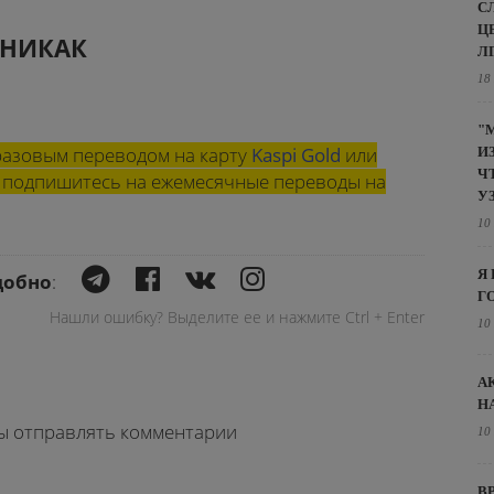
С
Ц
НИКАК
Л
18
"
азовым переводом на карту
Kaspi Gold
или
И
Ч
ли подпишитесь на ежемесячные переводы на
У
10
Я
добно
:
Г
Нашли ошибку? Выделите ее и нажмите Ctrl + Enter
10
А
Н
бы отправлять комментарии
10
В