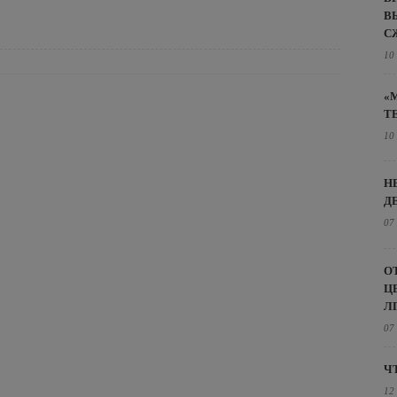
В
С
10
«
Т
10
Н
Д
07
О
Ц
Л
07
Ч
12