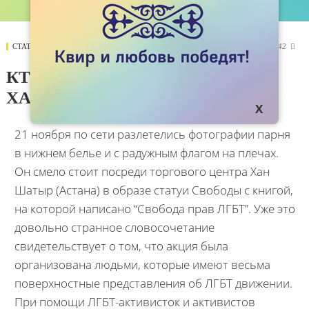
СТАТЬИ
28 НОЯБРЯ 2020
3942

КТО ОРГАНИЗОВАЛ АКЦИЮ В
ХАН ШАТЫРЕ?
21 ноября по сети разлетелись фотографии парня
в нижнем белье и с радужным флагом на плечах.
Он смело стоит посреди торгового центра Хан
Шатыр (Астана) в образе статуи Свободы с книгой,
на которой написано “Свобода прав ЛГБТ”. Уже это
довольно странное словосочетание
свидетельствует о том, что акция была
организована людьми, которые имеют весьма
поверхностные представления об ЛГБТ движении.
При помощи ЛГБТ-активисток и активистов