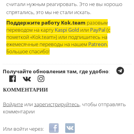
считали нужным реагировать. Это не вы хорошо
спрятались, это мы не стали искать.
Поддержите работу Kok.team
разовым
переводом на карту
Kaspi Gold
или
PayPal
(с
пометкой «Kok.team») или подпишитесь на
ежемесячные переводы на нашем
Patreon
.
Большое спасибо!
Получайте обновления там, где удобно
:
КОММЕНТАРИИ
Войдите
или
зарегистрируйтесь
, чтобы отправлять
комментарии
Login with Facebook
Login with ВКонтакте
Или войти через: