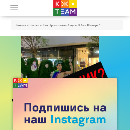
Перейти к основному содержанию
Вы Здесь
Главная
»
Статьи
»
Кто Организовал Акцию В Хан Шатыре?