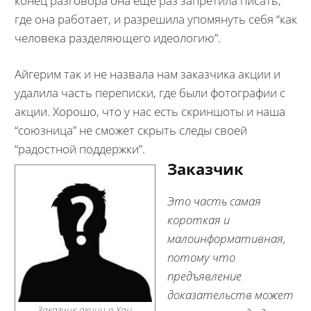
конец разговора она еще раз запретила писать,
где она работает, и разрешила упомянуть себя “как
человека разделяющего идеологию”.
Айгерим так и не назвала нам заказчика акции и
удалила часть переписки, где были фотографии с
акции. Хорошо, что у нас есть скриншоты и наша
“союзница” не сможет скрыть следы своей
“радостной поддержки”.
Заказчик
Это часть самая
короткая и
малоинформативная,
потому что
предъявление
доказательств может
Заказчик акции в Хан