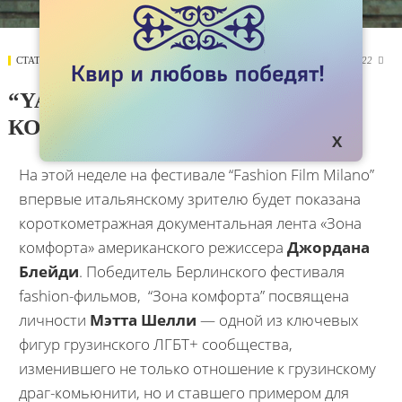
СТАТЬИ
12 ДЕКАБРЯ 2020
1722

“YASS, QUEEN!” ИЛИ ЗОНА
КОМФОРТА ПО-ГРУЗИНСКИ
На этой неделе на фестивале “Fashion Film Milano”
впервые итальянскому зрителю будет показана
короткометражная документальная лента «Зона
комфорта» американского режиссера
Джордана
Блейди
. Победитель Берлинского фестиваля
fashion-фильмов, “Зона комфорта” посвящена
личности
Мэтта Шелли
— одной из ключевых
фигур грузинского ЛГБТ+ сообщества,
изменившего не только отношение к грузинскому
драг-комьюнити, но и ставшего примером для