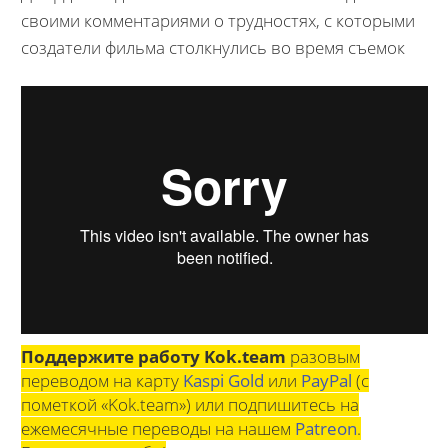
своими комментариями о трудностях, с которыми
создатели фильма столкнулись во время съемок
Поддержите работу Kok.team
разовым
переводом на карту
Kaspi Gold
или
PayPal
(с
пометкой «Kok.team») или подпишитесь на
ежемесячные переводы на нашем
Patreon
.