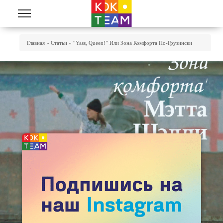
Перейти к основному содержанию
Вы Здесь
Главная
»
Статьи
»
“Yass, Queen!” Или Зона Комфорта По-Грузински