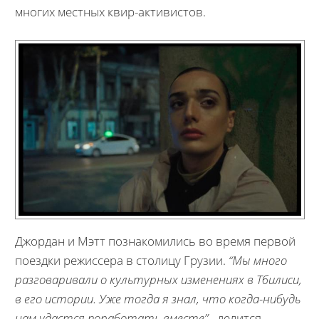
многих местных квир-активистов.
Джордан и Мэтт познакомились во время первой
поездки режиссера в столицу Грузии.
“Мы много
разговаривали о культурных изменениях в Тбилиси,
в его истории. Уже тогда я знал, что когда-нибудь
нам удастся поработать вместе”
- делится