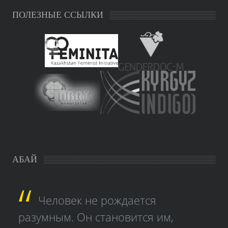
ПОЛЕЗНЫЕ ССЫЛКИ
study czech
АБАЙ
Человек не рождается
разумным. Он становится им,