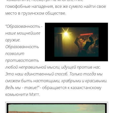
гомофобные нападения, все же сумело найти свое
место в грузинском обществе.
“Образованность -
наше мощнейшее
оружие.
Образованность
позволит
противостоять
любой неправильной мысли, идущей против нас.
Это наш единственный способ. Только тогда мы
сможем быть настоящими, храбрыми и красивыми.
Ведь мы - такие!”
- обращается к казахстанскому
комьюнити Мэтт.