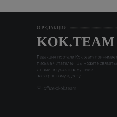
О РЕДАКЦИИ
KOK.TEAM
Редакция портала Kok.team принимае
письма читателей. Вы можете связать
с нами по указанному ниже
электронному адресу.
office@kok.team