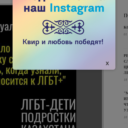
П
K
01
Р
С
Ц
Л
18
"
И
Ч
У
10