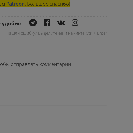
шем
Patreon
. Большое спасибо!
е удобно
:
Нашли ошибку? Выделите ее и нажмите Ctrl + Enter
чтобы отправлять комментарии