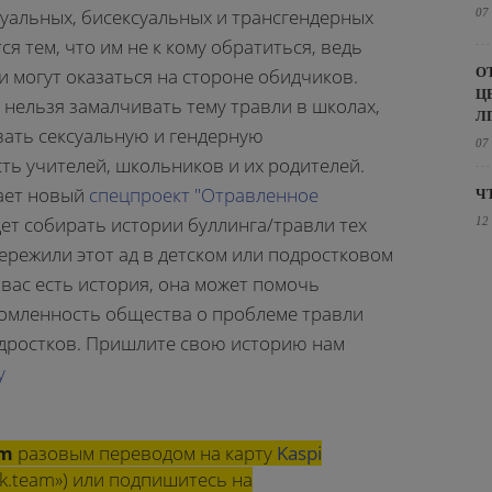
суальных, бисексуальных и трансгендерных
07
ся тем, что им не к кому обратиться, ведь
О
и могут оказаться на стороне обидчиков.
Ц
нельзя замалчивать тему травли в школах,
Л
вать сексуальную и гендерную
07
ть учителей, школьников и их родителей.
кает новый
спецпроект "Отравленное
Ч
удет собирать истории буллинга/травли тех
12
ережили этот ад в детском или подростковом
у вас есть история, она может помочь
омленность общества о проблеме травли
одростков. Пришлите свою историю нам
у
am
разовым переводом на карту
Kaspi
k.team») или подпишитесь на