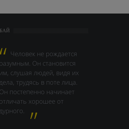
БАЙ
Человек не рождается
разумным. Он становится
им, слушая людей, видя их
дела, тру­дясь в поте лица.
Он постепенно начинает
отличать хорошее от
дурного.