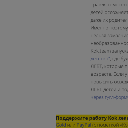
Травля гомосек
детей осложняет
даже их родител
Именно поэтому 
нельзя замалчи
необразованнос
Kok.team запус
детство"
, где б
ЛГБТ, которые п
возрасте. Если 
повысить освед
ЛГБТ-детей и п
через гугл-форм
Поддержите работу Kok.te
Gold
или
PayPal
(с пометкой «Ko