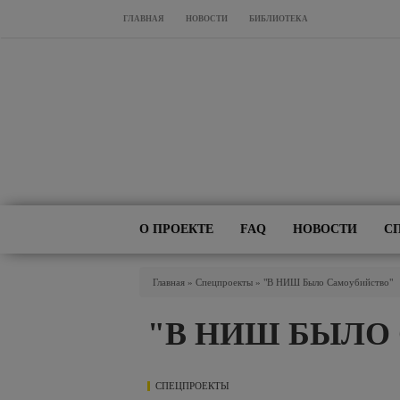
Перейти к основному содержанию
ГЛАВНАЯ
НОВОСТИ
БИБЛИОТЕКА
О ПРОЕКТЕ
FAQ
НОВОСТИ
С
Вы Здесь
Главная
»
Спецпроекты
»
"В НИШ Было Самоубийство"
"В НИШ БЫЛО
СПЕЦПРОЕКТЫ