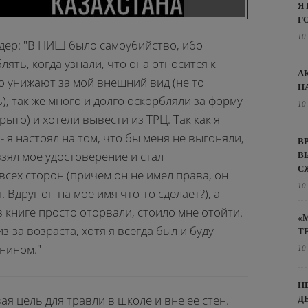
Я
Г
10
ендер: "В НИШ было самоубийство, ибо
лять, когда узнали, что она относится к
А
о унижают за мой внешний вид (не то
Н
), так же много и долго оскорбляли за форму
10
рыто) и хотели вывести из ТРЦ. Так как я
 я настоял на том, что бы меня не выгоняли,
В
зял мое удостоверение и стал
В
С
сех сторон (причем он не имел права, он
10
 Вдруг он на мое имя что-то сделает?), а
 книге просто оторвали, стоило мне отойти.
«
з-за возраста, хотя я всегда был и буду
Т
нином."
10
Н
ая цель для травли в школе и вне ее стен.
Д