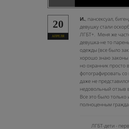
И.
, пансексуал, биг
20
девушку стали оскорб
ЛГБТ+. Меня же част
АПРЕЛЯ
девушка-не то парень
одежды (все было зак
хорошо знаю законы -
но охранник просто в
фотографировать со в
даже не представился.
недовольный отзыв в
Все это было только и
полноценным гражда
ЛГБТ-дети - перв