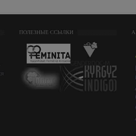
ПОЛЕЗНЫЕ ССЫЛКИ
А
т
ся
study czech