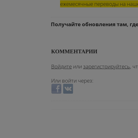
ежемесячные переводы на на
Получайте обновления там, гд
КОММЕНТАРИИ
Войдите
или
зарегистрируйтесь
, 
Или войти через:
Login with Facebook
Login with ВКонтакте