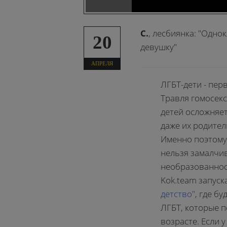
С.
, лесбиянка: "Одно
20
девушку"
АПРЕЛЯ
ЛГБТ-дети - перв
Травля гомосек
детей осложняет
даже их родител
Именно поэтому 
нельзя замалчи
необразованнос
Kok.team запус
детство"
, где б
ЛГБТ, которые п
возрасте. Если 