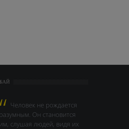
БАЙ
Человек не рождается
разумным. Он становится
им, слушая людей, видя их