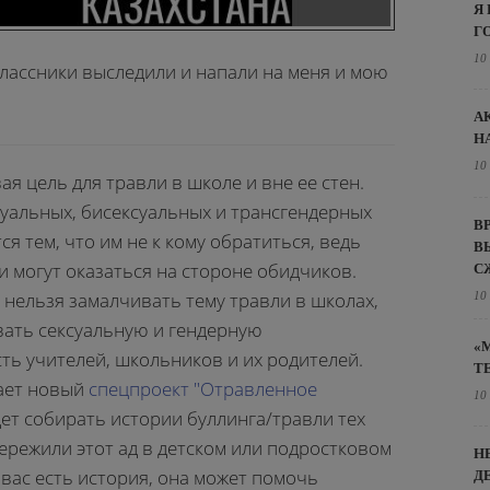
Я
Г
10
классники выследили и напали на меня и мою
А
Н
10
ая цель для травли в школе и вне ее стен.
суальных, бисексуальных и трансгендерных
В
ся тем, что им не к кому обратиться, ведь
В
и могут оказаться на стороне обидчиков.
С
нельзя замалчивать тему травли в школах,
10
вать сексуальную и гендерную
«
ть учителей, школьников и их родителей.
Т
кает новый
спецпроект "Отравленное
10
удет собирать истории буллинга/травли тех
ережили этот ад в детском или подростковом
Н
у вас есть история, она может помочь
Д