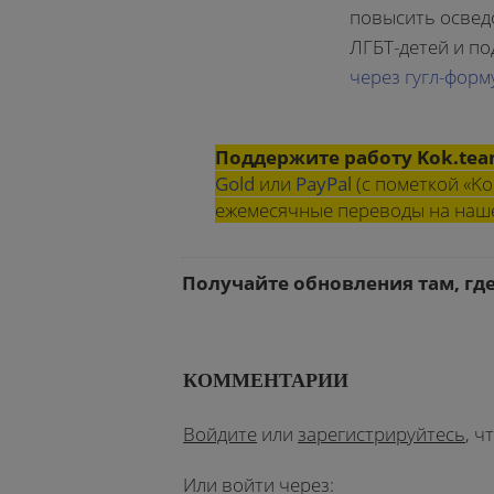
повысить освед
ЛГБТ-детей и п
через гугл-форм
Поддержите работу Kok.te
Gold
или
PayPal
(с пометкой «Ko
ежемесячные переводы на на
Получайте обновления там, гд
КОММЕНТАРИИ
Войдите
или
зарегистрируйтесь
, 
Или войти через: