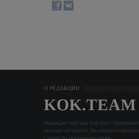
Login with Facebook
Login with ВКонтакте
О РЕДАКЦИИ
KOK.TEAM
Редакция портала Kok.team принимае
письма читателей. Вы можете связать
с нами по указанному ниже