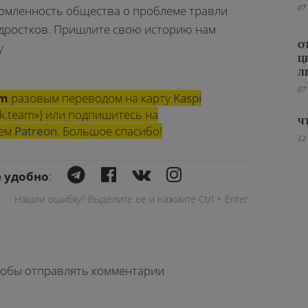
омленность общества о проблеме травли
07
одростков. Пришлите свою историю нам
О
у
Ц
Л
07
am
разовым переводом на карту
Kaspi
k.team») или подпишитесь на
Ч
шем
Patreon
. Большое спасибо!
12
е удобно
:
Нашли ошибку? Выделите ее и нажмите Ctrl + Enter
чтобы отправлять комментарии