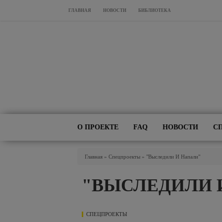
Перейти к основному содержанию
ГЛАВНАЯ
НОВОСТИ
БИБЛИОТЕКА
О ПРОЕКТЕ
FAQ
НОВОСТИ
С
Вы Здесь
Главная
»
Спецпроекты
»
"Выследили И Напали"
"ВЫСЛЕДИЛИ 
СПЕЦПРОЕКТЫ