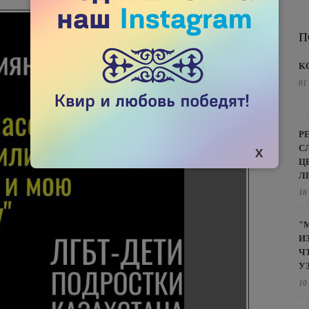
П
K
01
Р
С
Ц
Л
18
"
И
Ч
У
10