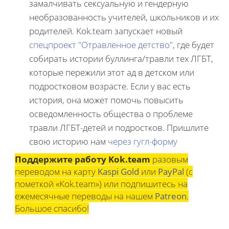
замалчивать сексуальную и гендерную
необразованность учителей, школьников и их
родителей. Kok.team запускает новый
спецпроект "Отравленное детство"
, где будет
собирать истории буллинга/травли тех ЛГБТ,
которые пережили этот ад в детском или
подростковом возрасте. Если у вас есть
история, она может помочь повысить
осведомленность общества о проблеме
травли ЛГБТ-детей и подростков. Пришлите
свою историю нам
через гугл-форму
Поддержите работу Kok.team
разовым
переводом на карту
Kaspi Gold
или
PayPal
(с
пометкой «Kok.team») или подпишитесь на
ежемесячные переводы на нашем
Patreon
.
Большое спасибо!