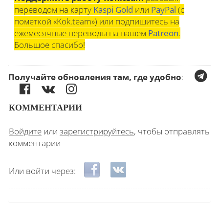
переводом на карту
Kaspi Gold
или
PayPal
(с
пометкой «Kok.team») или подпишитесь на
ежемесячные переводы на нашем
Patreon
.
Большое спасибо!
Получайте обновления там, где удобно
:
КОММЕНТАРИИ
Войдите
или
зарегистрируйтесь
, чтобы отправлять
комментарии
Login with Facebook
Login with ВКонтакте
Или войти через: