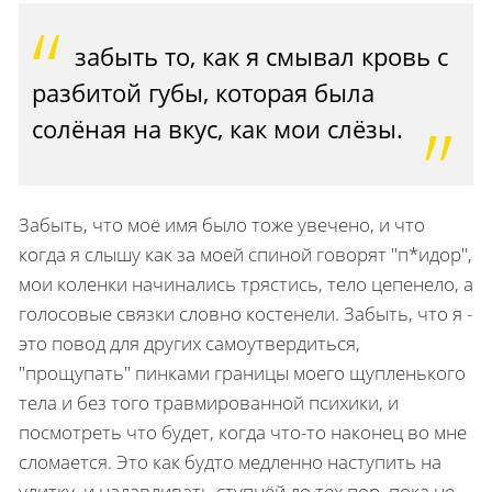
забыть то, как я смывал кровь с
разбитой губы, которая была
солёная на вкус, как мои слёзы.
Забыть, что моё имя было тоже увечено, и что
когда я слышу как за моей спиной говорят "п*идор",
мои коленки начинались трястись, тело цепенело, а
голосовые связки словно костенели. Забыть, что я -
это повод для других самоутвердиться,
"прощупать" пинками границы моего щупленького
тела и без того травмированной психики, и
посмотреть что будет, когда что-то наконец во мне
сломается. Это как будто медленно наступить на
улитку, и надавливать ступнёй до тех пор, пока не