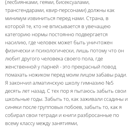
(лесбиянками, геями, бисексуалами,
трансгендарами, квир-персонами) должны как
минимум извиниться перед нами. Страна, в
которой те, кто не вписывается в увечащею
категорию нормы постоянно подвергается
насилию, где человек может быть уничтожен
физически и психологически, лишь потому что он
любит другого человека своего пола, где
женственной у парней - это прекрасный повод
помахать ножиком перед моим лицом забавы ради.
Я закончил алматинскую школу гимназию №5
десять лет назад. С тех пор я пытаюсь забыть свои
школьные годы. Забыть то, как заживали ссадины и
синяки после групповых побоев, забыть то, как я
собирал свои тетради и книги разбросанные по
всему классу между занятиями,