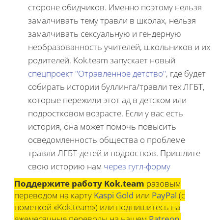
стороне обидчиков. Именно поэтому нельзя
замалчивать тему травли в школах, нельзя
замалчивать сексуальную и гендерную
необразованность учителей, школьников и их
родителей. Kok.team запускает новый
спецпроект "Отравленное детство"
, где будет
собирать истории буллинга/травли тех ЛГБТ,
которые пережили этот ад в детском или
подростковом возрасте. Если у вас есть
история, она может помочь повысить
осведомленность общества о проблеме
травли ЛГБТ-детей и подростков. Пришлите
свою историю нам
через гугл-форму
Поддержите работу Kok.team
разовым
переводом на карту
Kaspi Gold
или
PayPal
(с
пометкой «Kok.team») или подпишитесь на
ежемесячные переводы на нашем
Patreon
.