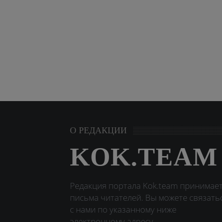
О РЕДАКЦИИ
KOK.TEAM
Редакция портала Kok.team принимае
письма читателей. Вы можете связать
с нами по указанному ниже
электронному адресу.