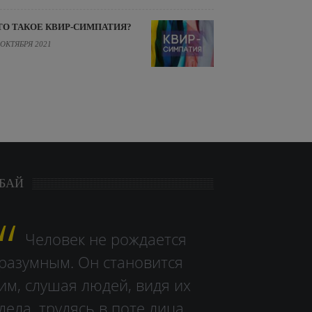
ТО ТАКОЕ КВИР-СИМПАТИЯ?
 ОКТЯБРЯ 2021
БАЙ
Человек не рождается
разумным. Он становится
им, слушая людей, видя их
дела, тру­дясь в поте лица.