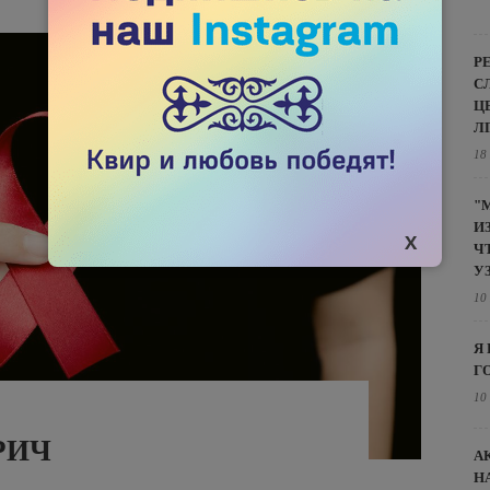
Р
С
Ц
Л
18
"
И
Ч
У
10
Я
Г
10
РИЧ
А
Н