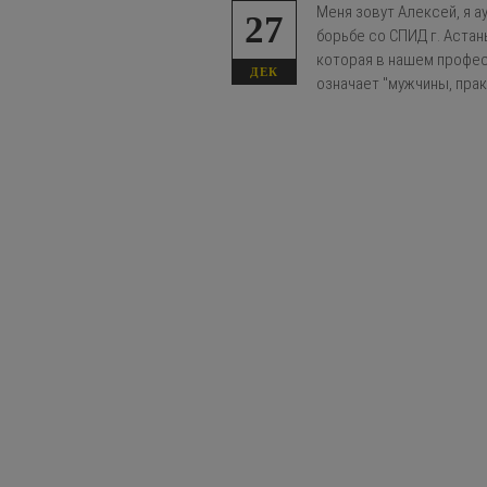
Меня зовут Алексей, я а
27
борьбе со СПИД г. Астан
которая в нашем профес
ДЕК
означает "мужчины, пра