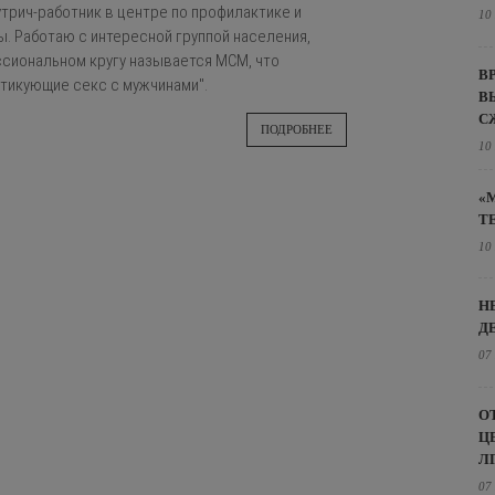
утрич-работник в центре по профилактике и
10
ы. Работаю с интересной группой населения,
сиональном кругу называется МСМ, что
В
ктикующие секс с мужчинами".
В
С
ПОДРОБНЕЕ
10
«
Т
10
Н
Д
07
О
Ц
Л
07