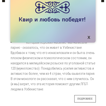
СТАТЬИ
ГЕЙ-БЕЖЕНЕЦ ИЗ УЗБЕКИСТАНА: АЛЛАХУ
НУЖНЫ ТАКИЕ ЛЮДИ
В ноябре с нами связался Кир Федоров,
29
активист Российской ЛГБТ-сети. Он спросил,
можем ли мы помочь парню из Шымкента,
ИЮЛ
который пережил насилие. Мы написали
парню - оказалось, что он живет в Узбекистане.
Вдобавок к тому, что его изнасиловали и он был в очень
плохом физическом и психологическом состоянии, он
находился в милицейском розыске по уголовной статье
120 (мужеложство). Понадобились усилия активистов и
активисток более, чем из 4 стран, чтобы вывезти парня.
В этом монологе он рассказал, что с ним случилось. Он
(и мы) верит, что эта история поможет другим ЛГБТ-
людям в Узбекистане.
ПОДРОБНЕЕ