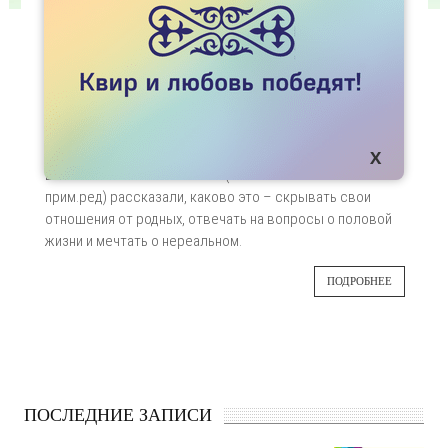
СТАТЬИ
«У МЕНЯ НЕ БУДЕТ СВАДЬБЫ МОЕЙ МЕЧТЫ»
Найти свою любовь удается не всем и не
08
сразу. Особенно сложно это дается
представителям ЛГБТ сообщества, учитывая
ДЕК
то, как их союзы воспринимаются обществом
в Казахстане. Асия и Ксения (имена изменены –
прим.ред) рассказали, каково это – скрывать свои
отношения от родных, отвечать на вопросы о половой
жизни и мечтать о нереальном.
ПОДРОБНЕЕ
ПОСЛЕДНИЕ ЗАПИСИ