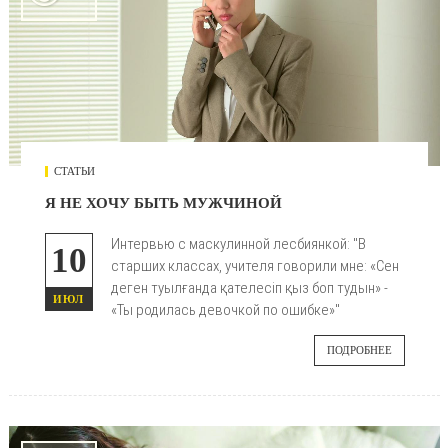
СТАТЬИ
Я НЕ ХОЧУ БЫТЬ МУЖЧИНОЙ
Интервью с маскулинной лесбиянкой: "В
10
старших классах, учителя говорили мне: «Сен
деген туылғанда қателесіп қыз боп тудын» -
ИЮЛ
«Ты родилась девочкой по ошибке»"
ПОДРОБНЕЕ