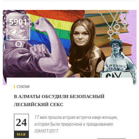
5901

СТАТЬИ
В АЛМАТЫ ОБСУДИЛИ БЕЗОПАСНЫЙ
ЛЕСБИЙСКИЙ СЕКС
17 мая прошла вторая встреча квир-женщин,
24
которая была приурочена к празднованию
IDAHOT-2017.
МАЯ