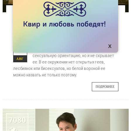
СТАТЬИ
Я - ОЛИЦЕТВОРЕНИЕ СТЕРЕОТИПОВ О
БИСЕКСУАЛКАХ
Еркежан – 21-летняя бисексуалка из
24
Талдыкоргана. Она не афиширует свою
сексуальную ориентацию, но и не скрывает
АВГ
ее. В ее окружении нет открытых геев,
лесбиянок или бисексуалов, но белой вороной ее
можно назвать не только поэтому.
ПОДРОБНЕЕ
7080
