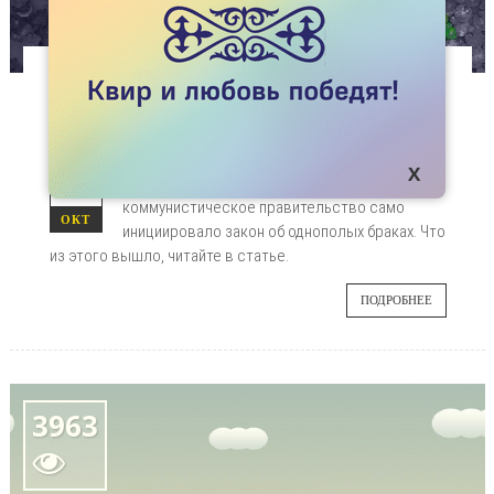
СПЕЦПРОЕКТЫ
РАДУГА НАД ХАНОЕМ
Бекзат Садыков пишет о, казалось бы,
19
невероятном. Вьетнамское
коммунистическое правительство само
ОКТ
инициировало закон об однополых браках. Что
из этого вышло, читайте в статье.
ПОДРОБНЕЕ
3963
