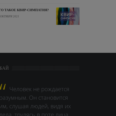
ТО ТАКОЕ КВИР-СИМПАТИЯ?
 ОКТЯБРЯ 2021
БАЙ
Человек не рождается
разумным. Он становится
им, слушая людей, видя их
дела, тру­дясь в поте лица.