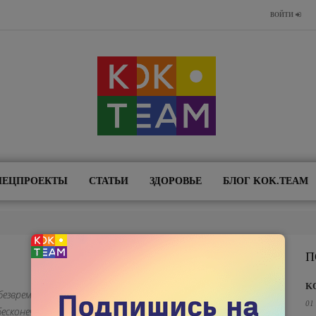
ВОЙТИ
ПЕЦПРОЕКТЫ
СТАТЬИ
ЗДОРОВЬЕ
БЛОГ KOK.TEAM
П
K
езвременность забвения. Из глубин Тихого океана до краев
01
бесконечностям безразличны наши любовь и ненависть.