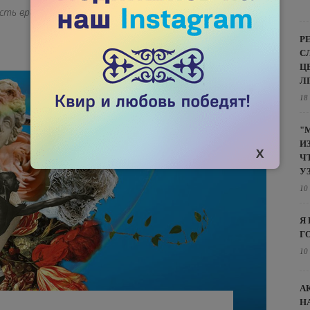
есть время?»
Р
С
Ц
Л
18
"
И
Ч
У
10
Я
Г
10
А
Н