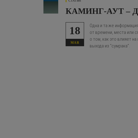
СТАТЬИ
КАМИНГ-АУТ – 
Одна и та же информаци
18
от времени, места или с
о том, как это влияет на
MAR
выхода из “сумрака”.