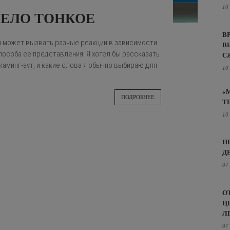
10
ДЕЛО ТОНКОЕ
В
я может вызвать разные реакции в зависимости
В
пособа ее представления. Я хотел бы рассказать
С
 каминг-аут, и какие слова я обычно выбираю для
10
«
ПОДРОБНЕЕ
Т
10
Н
Д
07
О
Ц
Л
07