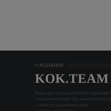
О РЕДАКЦИИ
KOK.TEAM
Редакция портала Kok.team принимае
письма читателей. Вы можете связать
с нами по указанному ниже
электронному адресу.