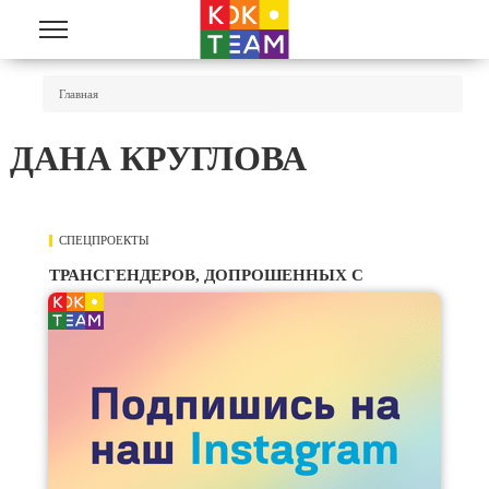
Перейти к основному содержанию
Вы Здесь
Главная
ДАНА КРУГЛОВА
СПЕЦПРОЕКТЫ
437
ТРАНСГЕНДЕРОВ, ДОПРОШЕННЫХ С
ПРИСТРАСТИЕМ, ПРОСЯТ ОБРАТИТЬСЯ В

КАЗАХСТАНСКОЕ БЮРО ПО ПРАВАМ
ЧЕЛОВЕКА
Общественники разместили в соцсетях
08
объявление, в котором просят пострадавших
от действий полицейских обратиться за
АВГ
юридической помощью.