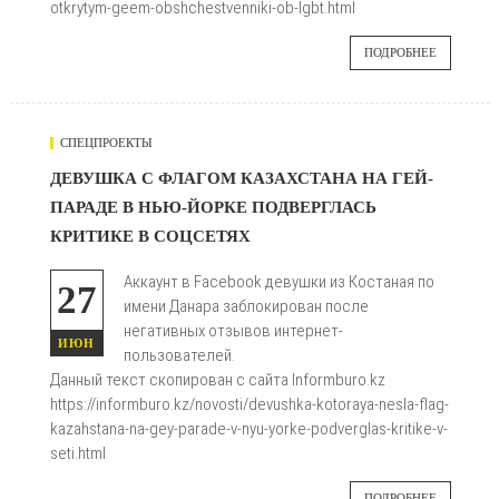
otkrytym-geem-obshchestvenniki-ob-lgbt.html
ПОДРОБНЕЕ
СПЕЦПРОЕКТЫ
486
ДЕВУШКА С ФЛАГОМ КАЗАХСТАНА НА ГЕЙ-
ПАРАДЕ В НЬЮ-ЙОРКЕ ПОДВЕРГЛАСЬ

КРИТИКЕ В СОЦСЕТЯХ
Аккаунт в Facebook девушки из Костаная по
27
имени Данара заблокирован после
негативных отзывов интернет-
ИЮН
пользователей.
Данный текст скопирован с сайта Informburo.kz
https://informburo.kz/novosti/devushka-kotoraya-nesla-flag-
kazahstana-na-gey-parade-v-nyu-yorke-podverglas-kritike-v-
seti.html
ПОДРОБНЕЕ