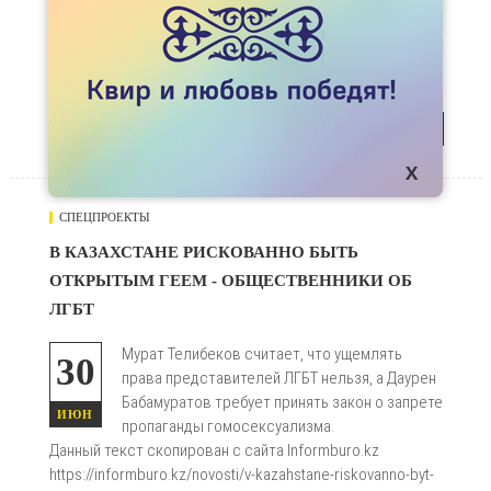
Данный текст скопирован с сайта Informburo.kz
https://informburo.kz/novosti/transgenderov-
doproshennyh-s-pristrastiem-prosyat-obratitsya-v-
kazahstanskoe-byuro-po-pravam-cheloveka.html
ПОДРОБНЕЕ
СПЕЦПРОЕКТЫ
478
В КАЗАХСТАНЕ РИСКОВАННО БЫТЬ
ОТКРЫТЫМ ГЕЕМ - ОБЩЕСТВЕННИКИ ОБ

ЛГБТ
Мурат Телибеков считает, что ущемлять
30
права представителей ЛГБТ нельзя, а Даурен
Бабамуратов требует принять закон о запрете
ИЮН
пропаганды гомосексуализма.
Данный текст скопирован с сайта Informburo.kz
https://informburo.kz/novosti/v-kazahstane-riskovanno-byt-