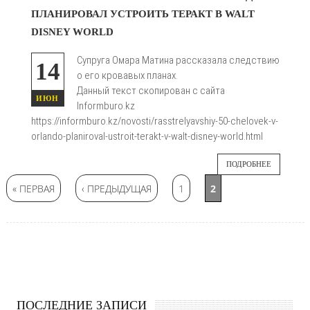
ПЛАНИРОВАЛ УСТРОИТЬ ТЕРАКТ В WALT

DISNEY WORLD
Супруга Омара Матина рассказала следствию
14
о его кровавых планах.
Данный текст скопирован с сайта
ИЮН
Informburo.kz
https://informburo.kz/novosti/rasstrelyavshiy-50-chelovek-v-
orlando-planiroval-ustroit-terakt-v-walt-disney-world.html
ПОДРОБНЕЕ
Страницы
« ПЕРВАЯ
‹ ПРЕДЫДУЩАЯ
1
2
ПОСЛЕДНИЕ ЗАПИСИ