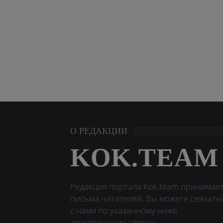
О РЕДАКЦИИ
KOK.TEAM
Редакция портала Kok.team принимае
письма читателей. Вы можете связать
с нами по указанному ниже
электронному адресу.