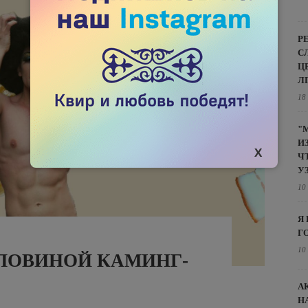
Р
С
Ц
Л
18
"
И
Ч
У
10
Я
Г
10
ОЛОВИНОЙ КАМИНГ-
А
Н