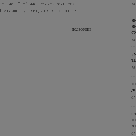
ительное. Особенно первые десять раз.
10
-5 каминг-аутов и один важный, но еще
В
В
ПОДРОБНЕЕ
С
10
«
Т
10
Н
Д
07
О
Ц
Л
07