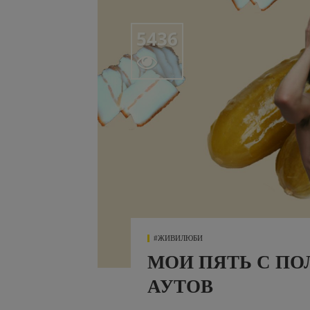
5436

#ЖИВИЛЮБИ
МОИ ПЯТЬ С П
АУТОВ