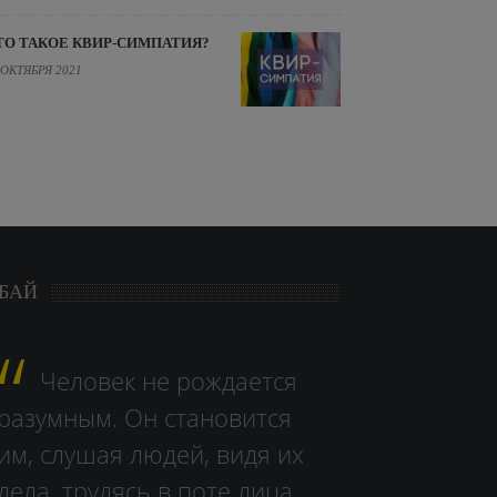
ТО ТАКОЕ КВИР-СИМПАТИЯ?
 ОКТЯБРЯ 2021
БАЙ
Человек не рождается
разумным. Он становится
им, слушая людей, видя их
дела, тру­дясь в поте лица.