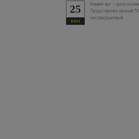
Каминг-аут — дело волн
25
Представляю личный ТОП
несовершенный.
ИЮЛ