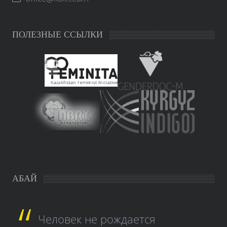
ПОЛЕЗНЫЕ ССЫЛКИ
study czech
АБАЙ
Человек не рождается