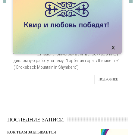
СТАТЬИ
ПРИМИ УЧАСТИЕ В ИССЛЕДОВАНИИ
“ГОРБАТАЯ ГОРА В ШЫМКЕНТЕ”
Меня зовут Шерзод Абдусадыков. Я студент
20
выпускного курса специальности
“Современные Коммуникации” в LCC
ЯНВ
International University в Литве. Сейчас я пишу
дипломную работу на тему: "Горбатая гора в Шымкенте"
("Brokeback Mountain in Shymkent").
ПОДРОБНЕЕ
ПОСЛЕДНИЕ ЗАПИСИ
KOK.TEAM ЗАКРЫВАЕТСЯ