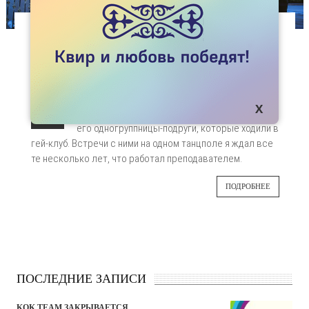
СПЕЦПРОЕКТЫ
ЧТО БЫЛО В УНИВЕРСИТЕТЕ?
Когда я работал в университете «Туран», у
25
меня была всего одна проблема – мой
студент, который выступал в травести шоу, и
АПР
его одногруппницы-подруги, которые ходили в
гей-клуб. Встречи с ними на одном танцполе я ждал все
те несколько лет, что работал преподавателем.
ПОДРОБНЕЕ
ПОСЛЕДНИЕ ЗАПИСИ
KOK.TEAM ЗАКРЫВАЕТСЯ