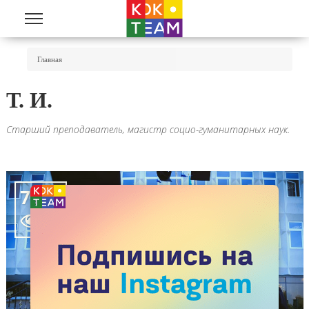
Перейти к основному содержанию
Вы Здесь
Главная
Т. И.
Старший преподаватель, магистр социо-гуманитарных наук.
7761
