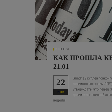
НОВОСТИ
КАК ПРОШЛА КВИ
21.01
Grindr выкуплен гонкон
22
появился аккроним ЛГБТ
утверждать, что певец З
ЯНВ
правительственной атак
недели!