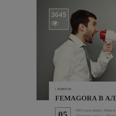
3645

НОВОСТИ
FEMAGORA В АЛ
«Ұят»-сыз өнер», «Кино 
05