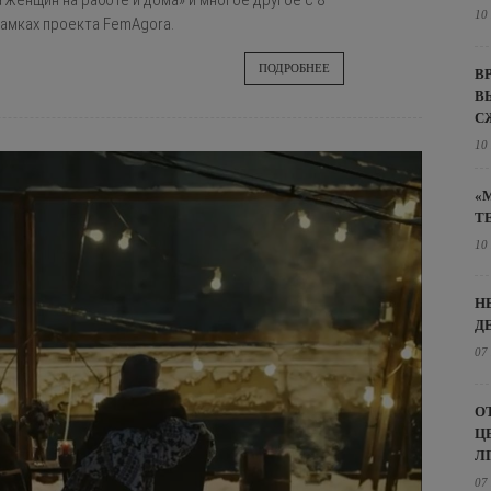
 женщин на работе и дома» и многое другое с 8
10
рамках проекта FemAgora.
ПОДРОБНЕЕ
В
В
С
10
«
Т
10
Н
Д
07
О
Ц
Л
07