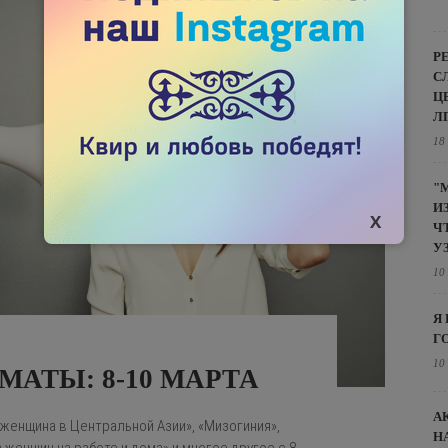
Р
С
Ц
Л
18
"
И
Ч
У
10
Я
Г
10
МАТЫ: 8-10 МАРТА
А
и женщина в Центральной Азии», «Мизогиния»,
Н