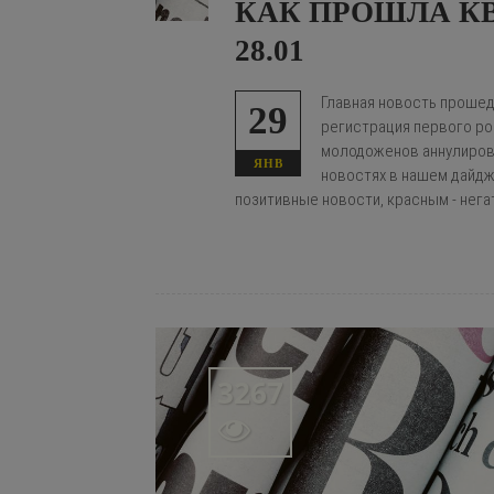
КАК ПРОШЛА КВИ
28.01
Главная новость прошед
29
регистрация первого ро
молодоженов аннулирован
ЯНВ
новостях в нашем дайдж
позитивные новости, красным - нега
3267
