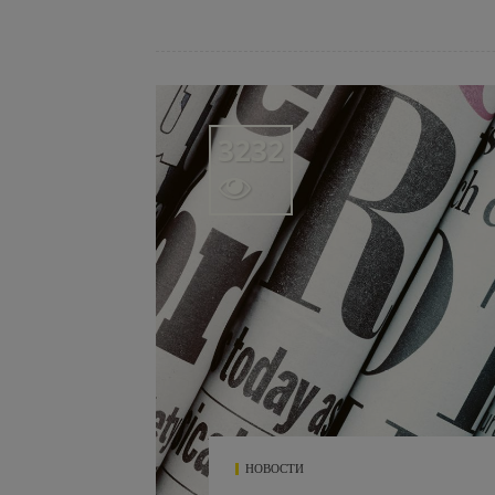
3232

НОВОСТИ