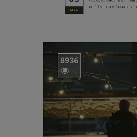
«Сексуальность», «Права
по 10 марта в Алматы в 
MAR
8936
