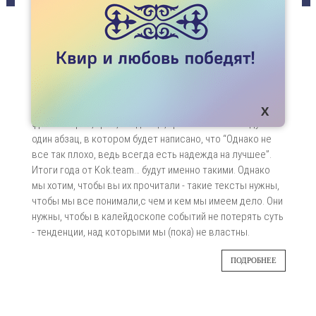
СТАТЬИ
ИТОГИ ГОДА: ПУСТЬ ВСЕ БУДЕТ НУРБИБИ!
Читать итоги года на активистском
31
правозащитном медиа - то еще удовольствие.
Сценарий таких итогов всегда одинаковый.
ДЕК
Сначала идет часть, которая описывается
фразой: “Гроб, гроб, кладбище, гроб”. А затем следует
один абзац, в котором будет написано, что “Однако не
все так плохо, ведь всегда есть надежда на лучшее”.
Итоги года от Kok.team… будут именно такими. Однако
мы хотим, чтобы вы их прочитали - такие тексты нужны,
чтобы мы все понимали,с чем и кем мы имеем дело. Они
нужны, чтобы в калейдоскопе событий не потерять суть
- тенденции, над которыми мы (пока) не властны.
ПОДРОБНЕЕ