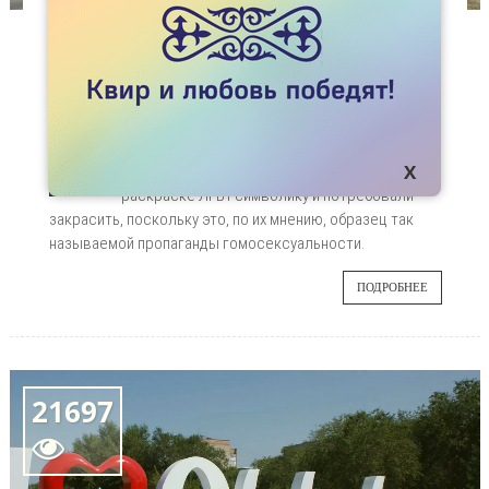
НОВОСТИ
СЕРГЕЙ ДУВАНОВ НАПИСАЛ О"РАДУЖНОМ"
ДОМЕ В АКТОБЕ
Как известно, недавно в Актобе случился
29
скандал, связанный с раскрашенным в радугу
домом. Жители усмотрели в семицветной
АВГ
раскраске ЛГБТ-символику и потребовали
закрасить, поскольку это, по их мнению, образец так
называемой пропаганды гомосексуальности.
ПОДРОБНЕЕ
21697
