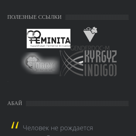
ПОЛЕЗНЫЕ ССЫЛКИ
study czech
АБАЙ
Человек не рождается