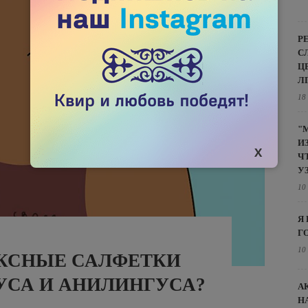
Р
С
Ц
Л
18
"
И
Ч
У
10
Я
Г
10
ЕКСНЫЕ САЛФЕТКИ
УСА И АНИЛИНГУСА?
А
Н