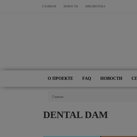
Перейти к основному содержанию
ГЛАВНАЯ
НОВОСТИ
БИБЛИОТЕКА
О ПРОЕКТЕ
FAQ
НОВОСТИ
С
Вы Здесь
Главная
DENTAL DAM