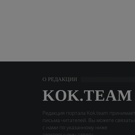
О РЕДАКЦИИ
KOK.TEAM
Редакция портала Kok.team принимае
письма читателей. Вы можете связать
с нами по указанному ниже
электронному адресу.