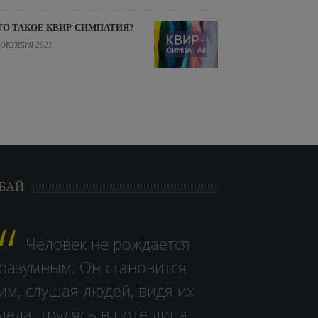
ТО ТАКОЕ КВИР-СИМПАТИЯ?
 ОКТЯБРЯ 2021
БАЙ
Человек не рождается
разумным. Он становится
им, слушая людей, видя их
дела, тру­дясь в поте лица.