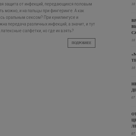
ая защита от инфекций, передающихся половым
10
еть можно, и на пальцы при фингеринге. А как
есь оральным сексом? При кунилингусе и
В
на передача различных инфекций, а значит, и тут
В
 латексные салфетки, но где их взять?
С
10
ПОДРОБНЕЕ
«
Т
10
Н
Д
07
О
Ц
Л
07