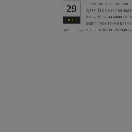
Презерватив - прекрасн
29
путем. Его и на член над
быть, если вы занимает
ЯНВ
анилингусе также возмож
нужна защита. Для этого необходимы