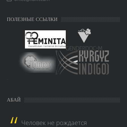
ПОЛЕЗНЫЕ ССЫЛКИ
study czech
АБАЙ
Человек не рождается