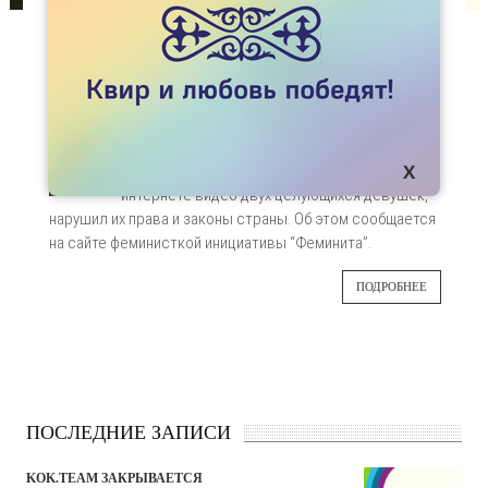
СТАТЬИ
ЛЕСБИЯНКИ ВЫИГРАЛИ ПРОЦЕСС В
ВЕРХОВНОМ СУДЕ КАЗАХСТАНА
Верховный суд Казахстана определил, что
28
гражданин Элдар Гамилзаде (паспортная
фамилия Мамедов), распространивший в
АВГ
интернете видео двух целующихся девушек,
нарушил их права и законы страны. Об этом
сообщается
на сайте феминисткой инициативы “Феминита”.
ПОДРОБНЕЕ
ПОСЛЕДНИЕ ЗАПИСИ
KOK.TEAM ЗАКРЫВАЕТСЯ