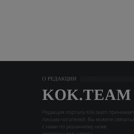
О РЕДАКЦИИ
KOK.TEAM
Редакция портала Kok.team принимае
письма читателей. Вы можете связать
с нами по указанному ниже
электронному адресу.