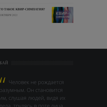
ТО ТАКОЕ КВИР-СИМПАТИЯ?
 ОКТЯБРЯ 2021
БАЙ
Человек не рождается
разумным. Он становится
им, слушая людей, видя их
дела, тру­дясь в поте лица.