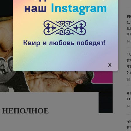
Р
С
Ц
Л
18
"
И
Ч
У
10
Я
Г
10
: НЕПОЛНОЕ
А
Н