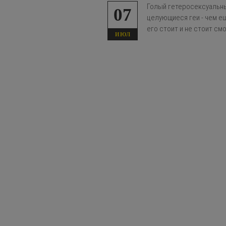
Голый гетеросексуальны
07
целующиеся геи - чем ещ
его стоит и не стоит см
ИЮЛ