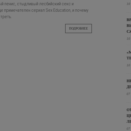
й пенис, стыдливый лесбийский секс и
10
е примечателен сериал Sex Education, и почему
отреть.
В
В
ПОДРОБНЕЕ
С
10
«
Т
10
Н
Д
07
О
Ц
Л
07