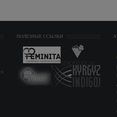
ПОЛЕЗНЫЕ ССЫЛКИ
А
т
ся
study czech