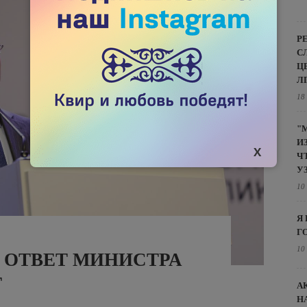
Р
С
Ц
Л
18
"
И
Ч
У
10
Я
Г
10
ОТВЕТ МИНИСТРА
Т
А
Н