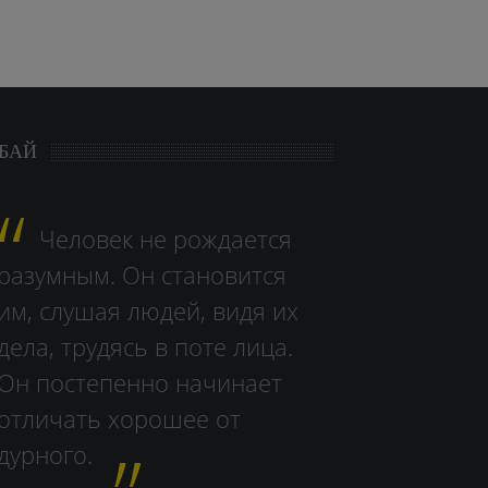
БАЙ
Человек не рождается
разумным. Он становится
им, слушая людей, видя их
дела, тру­дясь в поте лица.
Он постепенно начинает
отличать хорошее от
дурного.