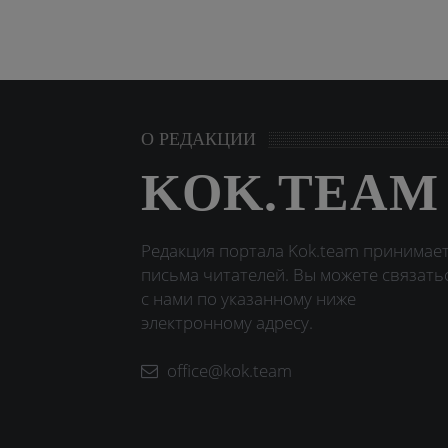
О РЕДАКЦИИ
KOK.TEAM
Редакция портала Kok.team принимае
письма читателей. Вы можете связать
с нами по указанному ниже
электронному адресу.
office@kok.team