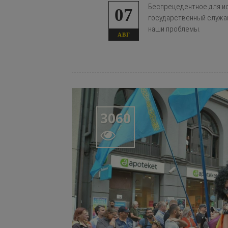
Беспрецедентное для ис
07
государственный служа
наши проблемы.
АВГ
3060
