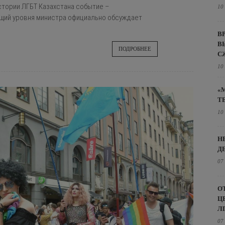
тории ЛГБТ Казахстана событие –
10
щий уровня министра официально обсуждает
В
В
ПОДРОБНЕЕ
С
10
«
Т
10
Н
Д
07
О
Ц
Л
07