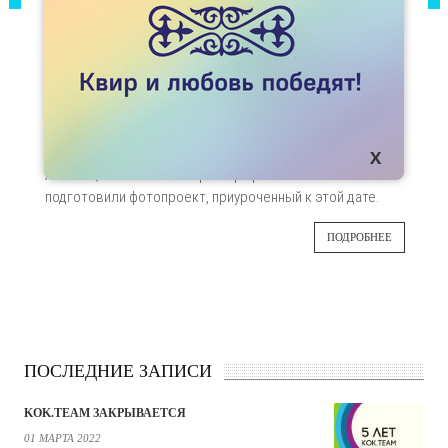
СТАТЬИ
ВЗГЛЯД - НА СЕБЯ
В преддверии Дня видимости
30
трансгендерных людей (TDOV), который
отмечается во всем мире 31 марта,
MAR
казахстанская трансгендерная инициатива
ALMA-TQ и алматинская фотографиня Алина Малина
подготовили фотопроект, приуроченный к этой дате.
ПОДРОБНЕЕ
ПОСЛЕДНИЕ ЗАПИСИ
KOK.TEAM ЗАКРЫВАЕТСЯ
01 МАРТА 2022