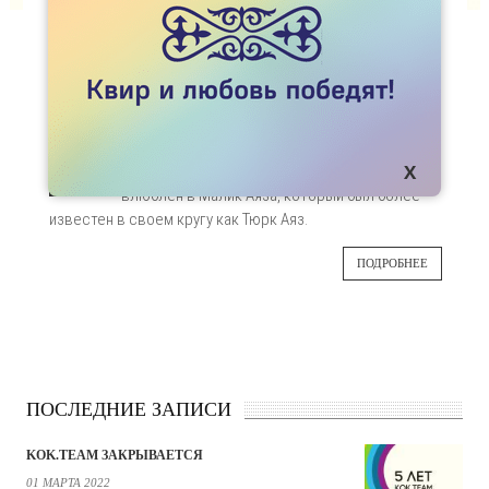
СПЕЦПРОЕКТЫ
ИСТОРИЯ ЛЮБВИ СУЛТАНА МАХМУДА И ЕГО
РАБА АЯЗА
Махмуд ибн Себук-тегин (далее – Махмуд
24
Газнауи) - султан «ставший рабом своего
раба» или «рабом своей любви». Он был
АПР
влюблен в Малик Аяза, который был более
известен в своем кругу как Тюрк Аяз.
ПОДРОБНЕЕ
ПОСЛЕДНИЕ ЗАПИСИ
KOK.TEAM ЗАКРЫВАЕТСЯ
01 МАРТА 2022